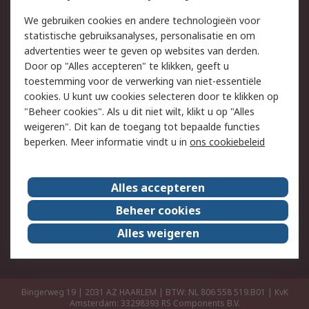
Retouren
Technisch advies
We gebruiken cookies en andere technologieën voor
Track & Trace
statistische gebruiksanalyses, personalisatie en om
advertenties weer te geven op websites van derden.
Wettelijk
Door op "Alles accepteren" te klikken, geeft u
toestemming voor de verwerking van niet-essentiële
Cookiebeleid
Email veiligheid
cookies. U kunt uw cookies selecteren door te klikken op
Privacybeleid
Websitevoorwaarden
"Beheer cookies". Als u dit niet wilt, klikt u op "Alles
weigeren". Dit kan de toegang tot bepaalde functies
Algemene
beperken. Meer informatie vindt u in
ons cookiebeleid
verkoopvoorwaarden
Over RS
Alles accepteren
RS Group
Over ons
Beheer cookies
RS wereldwijd
Werken bij RS
Alles weigeren
ESG
Bingerweg 19 | 2031 AZ HAARLEM | BTW: NL 806 558 519.B01 | KvK
Amsterdam: 33298393
RS Components B.V.