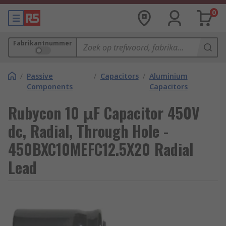
0
Fabrikantnummer
/
Passive
/
Capacitors
/
Aluminium
Components
Capacitors
Rubycon 10 μF Capacitor 450V
dc, Radial, Through Hole -
450BXC10MEFC12.5X20 Radial
Lead