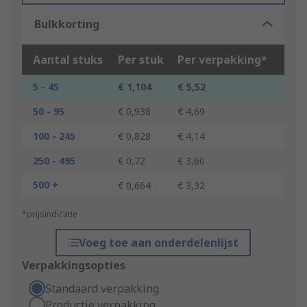
Bulkkorting
Aantal stuks
Per stuk
Per verpakking*
5 - 45
€ 1,104
€ 5,52
50 - 95
€ 0,938
€ 4,69
100 - 245
€ 0,828
€ 4,14
250 - 495
€ 0,72
€ 3,60
500 +
€ 0,664
€ 3,32
*prijsindicatie
Voeg toe aan onderdelenlijst
Verpakkingsopties
Standaard verpakking
Productie verpakking