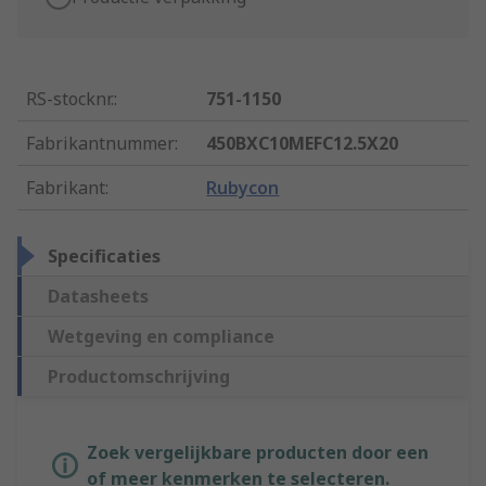
RS-stocknr.
:
751-1150
Fabrikantnummer
:
450BXC10MEFC12.5X20
Fabrikant
:
Rubycon
Specificaties
Datasheets
Wetgeving en compliance
Productomschrijving
Zoek vergelijkbare producten door een
of meer kenmerken te selecteren.