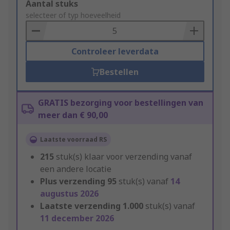
Add
Aantal stuks
to
selecteer of typ hoeveelheid
Basket
Controleer leverdata
Bestellen
GRATIS bezorging voor bestellingen van
meer dan € 90,00
Laatste voorraad RS
215
stuk(s) klaar voor verzending vanaf
een andere locatie
Plus verzending
95
stuk(s) vanaf
14
augustus 2026
Laatste verzending
1.000
stuk(s) vanaf
11 december 2026