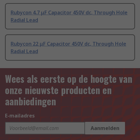
Rubycon 4.7 μF Capacitor 450V dc, Through Hole
Radial Lead
Rubycon 22 μF Capacitor 450V dc, Through Hole
Radial Lead
Wees als eerste op de hoogte van
onze nieuwste producten en
aanbiedingen
E-mailadres
Aanmelden