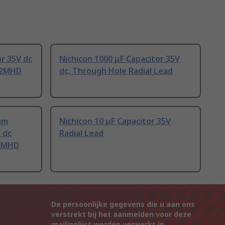
or 35V dc
Nichicon 1000 μF Capacitor 35V
02MHD
dc, Through Hole Radial Lead
um
Nichicon 10 μF Capacitor 35V
V dc
Radial Lead
02MHD
De persoonlijke gegevens die u aan ons
verstrekt bij het aanmelden voor deze
mailinglijst worden verwerkt in