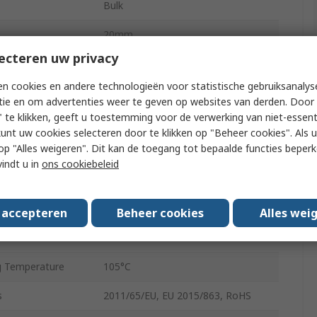
Bulk
20mm
ecteren uw privacy
Polar
n cookies en andere technologieën voor statistische gebruiksanalys
20mm
tie en om advertenties weer te geven op websites van derden. Door 
 te klikken, geeft u toestemming voor de verwerking van niet-essent
 Temperature
-55°C
kunt uw cookies selecteren door te klikken op "Beheer cookies". Als u 
 u op "Alles weigeren". Dit kan de toegang tot bepaalde functies beper
12.5mm
vindt u in
ons cookiebeleid
2
rrent
810mA
s accepteren
Beheer cookies
Alles wei
Radial Lead
 Temperature
105°C
s
2011/65/EU, EU 2015/863, RoHS