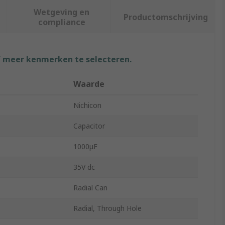
Wetgeving en
Productomschrijving
compliance
f meer kenmerken te selecteren.
Waarde
Nichicon
Capacitor
1000μF
35V dc
Radial Can
Radial, Through Hole