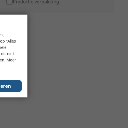
Productie verpakking
es,
op "Alles
iële
dit niet
ken. Meer
geren