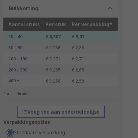
Bulkkorting
Aantal stuks
Per stuk
Per verpakking*
10 - 40
€ 0,307
€ 3,07
50 - 90
€ 0,286
€ 2,86
100 - 190
€ 0,271
€ 2,71
200 - 390
€ 0,265
€ 2,65
400 +
€ 0,258
€ 2,58
*prijsindicatie
Voeg toe aan onderdelenlijst
Verpakkingsopties
Standaard verpakking