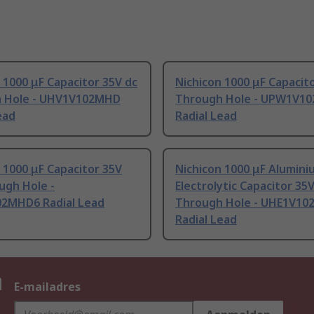
 1000 μF Capacitor 35V dc
Nichicon 1000 μF Capacit
 Hole - UHV1V102MHD
Through Hole - UPW1V1
ead
Radial Lead
 1000 μF Capacitor 35V
Nichicon 1000 μF Alumini
ugh Hole -
Electrolytic Capacitor 35
2MHD6 Radial Lead
Through Hole - UHE1V1
Radial Lead
n
E-mailadres