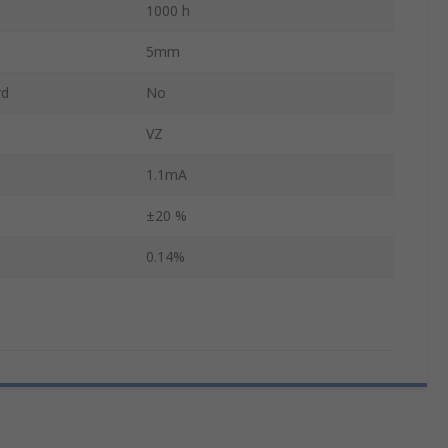
1000 h
5mm
rd
No
VZ
1.1mA
±20 %
0.14%