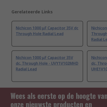
Gerelateerde Links
Nichicon 1000 μF Capacitor 35V dc
Nichicon
Through Hole Radial Lead
Through
Radial L
Nichicon 1000 μF Capacitor 35V
Nichicon
dc, Through Hole - UVY1V102MHD
dc, Thro
Radial Lead
UHE1V10
Wees als eerste op de hoogte va
onze nieuwste producten en