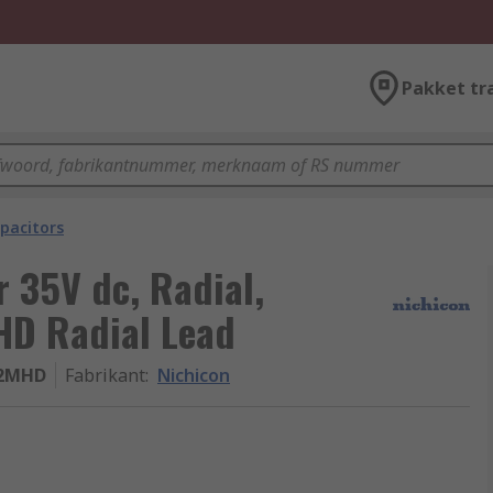
Pakket tr
pacitors
 35V dc, Radial,
HD Radial Lead
2MHD
Fabrikant
:
Nichicon