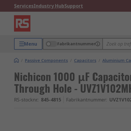
Services
Industry Hub
Support
Menu
Fabrikantnummer
/
Passive Components
/
Capacitors
/
Aluminium Ca
Nichicon 1000 μF Capacitor
Through Hole - UVZ1V102M
RS-stocknr.
:
845-4815
Fabrikantnummer
:
UVZ1V10