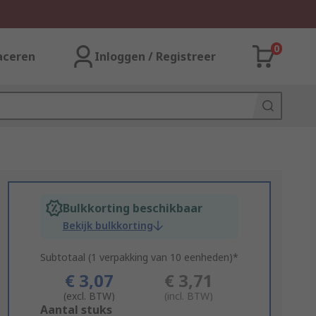
0
aceren
Inloggen / Registreer
Bulkkorting beschikbaar
Bekijk bulkkorting
Subtotaal (1 verpakking van 10 eenheden)*
€ 3,07
€ 3,71
(excl. BTW)
(incl. BTW)
Add
Aantal stuks