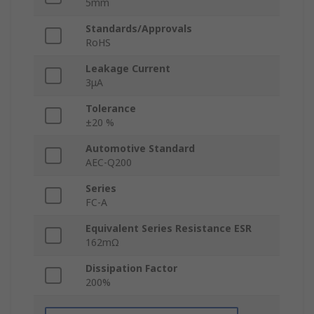
5mm
Standards/Approvals
RoHS
Leakage Current
3μA
Tolerance
±20 %
Automotive Standard
AEC-Q200
Series
FC-A
Equivalent Series Resistance ESR
162mΩ
Dissipation Factor
200%