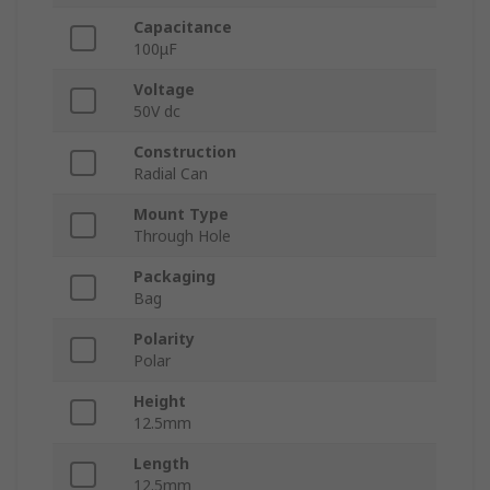
Capacitance
100μF
Voltage
50V dc
Construction
Radial Can
Mount Type
Through Hole
Packaging
Bag
Polarity
Polar
Height
12.5mm
Length
12.5mm