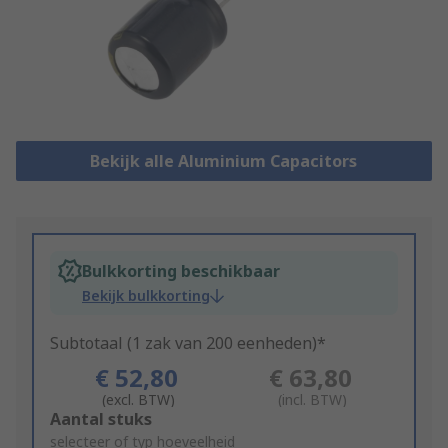
Bekijk alle Aluminium Capacitors
Bulkkorting beschikbaar
Bekijk bulkkorting
Subtotaal (1 zak van 200 eenheden)*
€ 52,80
€ 63,80
(excl. BTW)
(incl. BTW)
Add
Aantal stuks
to
selecteer of typ hoeveelheid