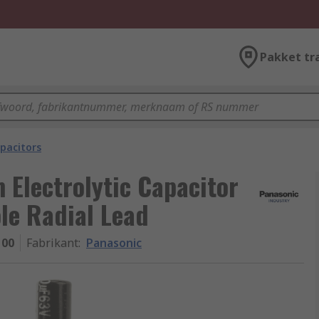
Pakket tr
pacitors
Electrolytic Capacitor
le Radial Lead
100
Fabrikant
:
Panasonic