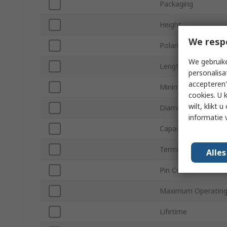
Packaging
Height
We resp
Polarity
We gebruike
Length
personalisa
accepteren"
Minimum Operating
cookies. U 
wilt, klikt
Diameter
informatie 
Capacitor Ripple Cur
Termination Type
Alle
Pin Count
Maximum Operating
Lifetime