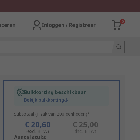
0
aceren
Inloggen / Registreer
Bulkkorting beschikbaar
Bekijk bulkkorting
Subtotaal (1 zak van 200 eenheden)*
€ 20,60
€ 25,00
(excl. BTW)
(incl. BTW)
Add
Aantal stuks