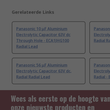
Gerelateerde Links
Panasonic 10 μF Aluminium
Panason
Electrolytic Capacitor 63V dc
Electrol
Through Hole - ECA1JHG100
Radial R
Radial Lead
Panasonic 56 μF Aluminium
Panason
Electrolytic Capacitor 63V dc,
Electrol
Radial Radial Lead
Radial -
Wees als eerste op de hoogte va
onze nieuwste producten en