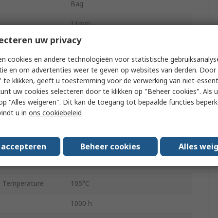
Bag
11mm
ecteren uw privacy
Polar
n cookies en andere technologieën voor statistische gebruiksanalys
11mm
tie en om advertenties weer te geven op websites van derden. Door 
 te klikken, geeft u toestemming voor de verwerking van niet-essent
 Temperature
-55°C
kunt uw cookies selecteren door te klikken op "Beheer cookies". Als u 
 u op "Alles weigeren". Dit kan de toegang tot bepaalde functies beper
5mm
vindt u in
ons cookiebeleid
rent
46mA
Radial Lead
s accepteren
Beheer cookies
Alles wei
2
 Temperature
105°C
1000 h