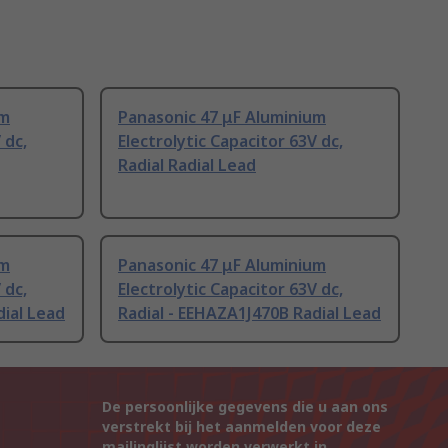
um
Panasonic 47 μF Aluminium
 dc,
Electrolytic Capacitor 63V dc,
Radial Radial Lead
um
Panasonic 47 μF Aluminium
 dc,
Electrolytic Capacitor 63V dc,
dial Lead
Radial - EEHAZA1J470B Radial Lead
De persoonlijke gegevens die u aan ons
verstrekt bij het aanmelden voor deze
mailinglijst worden verwerkt in