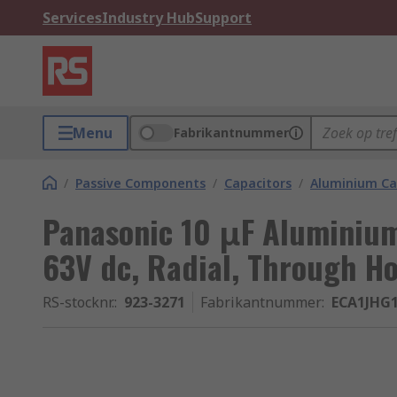
Services
Industry Hub
Support
Menu
Fabrikantnummer
/
Passive Components
/
Capacitors
/
Aluminium Ca
Panasonic 10 μF Aluminium 
63V dc, Radial, Through Ho
RS-stocknr.
:
923-3271
Fabrikantnummer
:
ECA1JHG