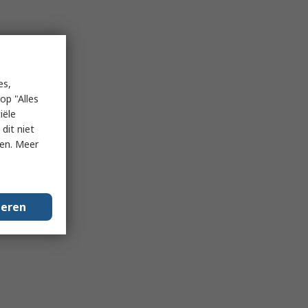
es,
op "Alles
iële
dit niet
ken. Meer
geren