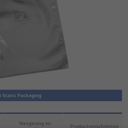
ti Static Packaging
Wetgeving en
Productomschrijving