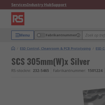
Services
Industry Hub
Support
Menu
Fabrikantnummer
/
ESD Control, Cleanroom & PCB Prototyping
/
ESD C
SCS 305mm(W)x Silver
RS-stocknr.
:
232-5465
Fabrikantnummer
:
1501224