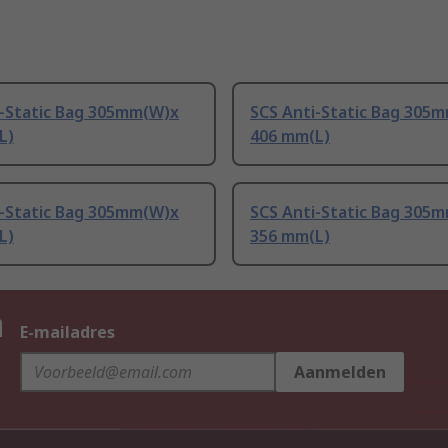
i-Static Bag 305mm(W)x
SCS Anti-Static Bag 305
L)
406 mm(L)
i-Static Bag 305mm(W)x
SCS Anti-Static Bag 305
L)
356 mm(L)
n
E-mailadres
Aanmelden