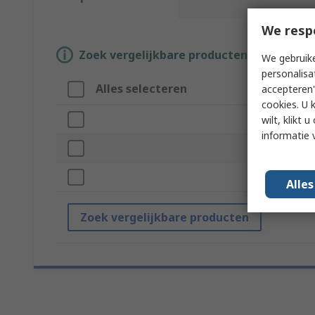
We resp
Zoek vergelijkbare producten door een o
We gebruike
personalisa
Alles selecteren
accepteren"
cookies. U 
wilt, klikt
informatie 
Alle
Zoek vergelijkbare producten