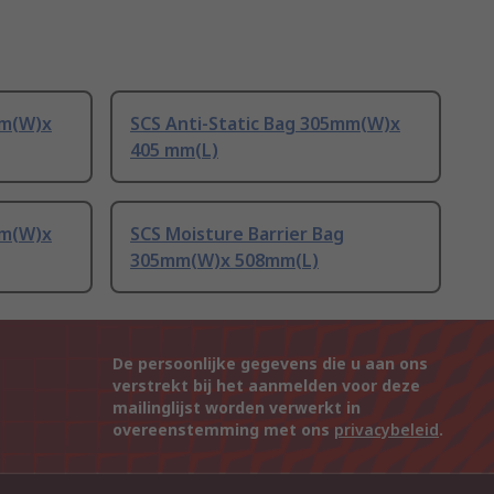
mm(W)x
SCS Anti-Static Bag 305mm(W)x
405 mm(L)
mm(W)x
SCS Moisture Barrier Bag
305mm(W)x 508mm(L)
De persoonlijke gegevens die u aan ons
verstrekt bij het aanmelden voor deze
mailinglijst worden verwerkt in
overeenstemming met ons
privacybeleid
.