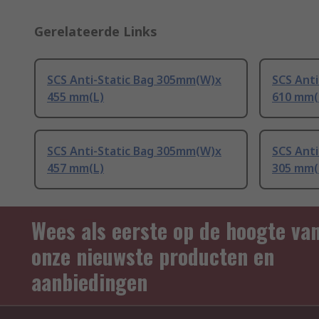
Gerelateerde Links
SCS Anti-Static Bag 305mm(W)x
SCS Ant
455 mm(L)
610 mm(
SCS Anti-Static Bag 305mm(W)x
SCS Ant
457 mm(L)
305 mm(
Wees als eerste op de hoogte va
onze nieuwste producten en
aanbiedingen