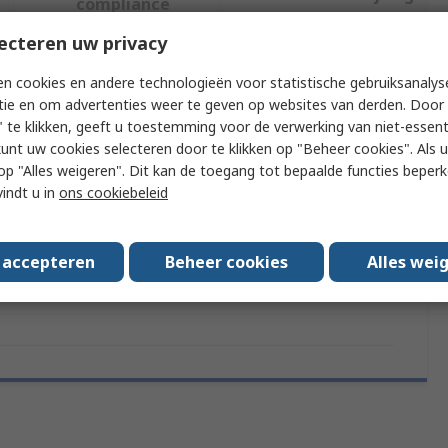
compliance
ecteren uw privacy
f meer kenmerken te selecteren.
n cookies en andere technologieën voor statistische gebruiksanalys
tie en om advertenties weer te geven op websites van derden. Door 
Attribuut
Waarde
 te klikken, geeft u toestemming voor de verwerking van niet-essent
kunt uw cookies selecteren door te klikken op "Beheer cookies". Als u 
Merk
SCS
 u op "Alles weigeren". Dit kan de toegang tot bepaalde functies beper
vindt u in
ons cookiebeleid
Colour
Silver
Width
305mm
s accepteren
Beheer cookies
Alles wei