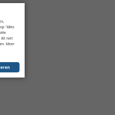
es,
op "Alles
iële
dit niet
ken. Meer
geren