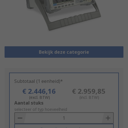
Bekijk deze categorie
Subtotaal (1 eenheid)*
€ 2.446,16
€ 2.959,85
(excl. BTW)
(incl. BTW)
Add
Aantal stuks
to
selecteer of typ hoeveelheid
Basket