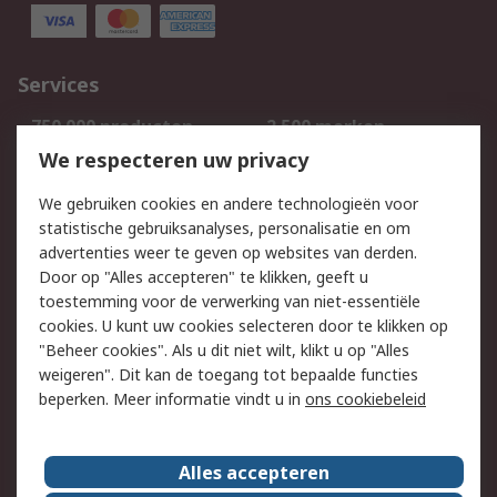
Services
750.000 producten
2.500 merken
Bestellen
Inkoopoplossingen
We respecteren uw privacy
Retouren
Technisch advies
We gebruiken cookies en andere technologieën voor
Track & Trace
statistische gebruiksanalyses, personalisatie en om
advertenties weer te geven op websites van derden.
Wettelijk
Door op "Alles accepteren" te klikken, geeft u
toestemming voor de verwerking van niet-essentiële
Cookiebeleid
Email veiligheid
cookies. U kunt uw cookies selecteren door te klikken op
Privacybeleid
Websitevoorwaarden
"Beheer cookies". Als u dit niet wilt, klikt u op "Alles
weigeren". Dit kan de toegang tot bepaalde functies
Algemene
beperken. Meer informatie vindt u in
ons cookiebeleid
verkoopvoorwaarden
Over RS
Alles accepteren