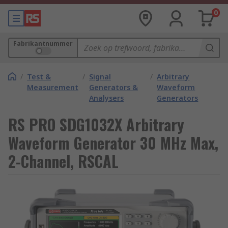
0
Fabrikantnummer
/
Test &
/
Signal
/
Arbitrary
Measurement
Generators &
Waveform
Analysers
Generators
RS PRO SDG1032X Arbitrary
Waveform Generator 30 MHz Max,
2-Channel, RSCAL