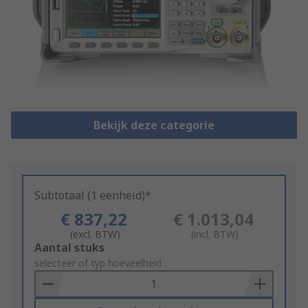
Bekijk deze categorie
Subtotaal (1 eenheid)*
€ 837,22
€ 1.013,04
(excl. BTW)
(incl. BTW)
Add
Aantal stuks
to
selecteer of typ hoeveelheid
Basket