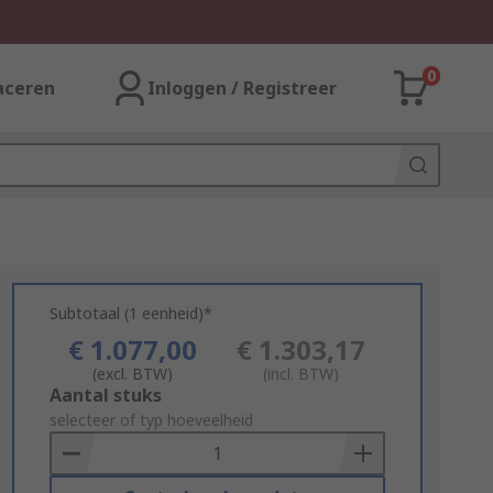
0
aceren
Inloggen / Registreer
Subtotaal (1 eenheid)*
€ 1.077,00
€ 1.303,17
(excl. BTW)
(incl. BTW)
Add
Aantal stuks
to
selecteer of typ hoeveelheid
Basket