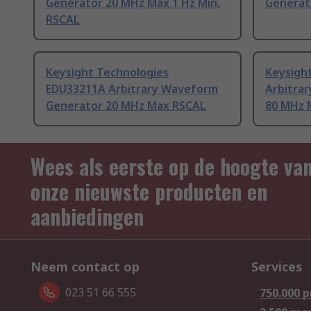
Generator 20 MHz Max 1 Hz Min,
Generat
RSCAL
Keysight Technologies
Keysigh
EDU33211A Arbitrary Waveform
Arbitra
Generator 20 MHz Max RSCAL
80 MHz 
Wees als eerste op de hoogte va
onze nieuwste producten en
aanbiedingen
Neem contact op
Services
023 51 66 555
750.000 