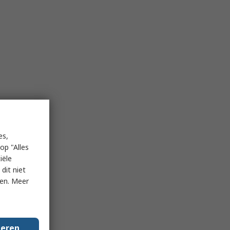
es,
op "Alles
iële
dit niet
ken. Meer
geren