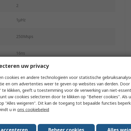
2
1μHz
250Msps
16ns
ecteren uw privacy
4 Digits
n cookies en andere technologieën voor statistische gebruiksanalys
0°C
tie en om advertenties weer te geven op websites van derden. Door 
 te klikken, geeft u toestemming voor de verwerking van niet-essent
kunt uw cookies selecteren door te klikken op "Beheer cookies". Als u 
55°C
 u op "Alles weigeren". Dit kan de toegang tot bepaalde functies beper
vindt u in
ons cookiebeleid
314mm
130mm
s accepteren
Beheer cookies
Alles wei