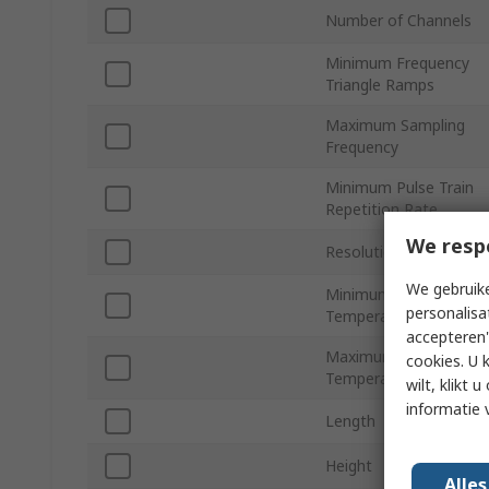
Number of Channels
Minimum Frequency
Triangle Ramps
Maximum Sampling
Frequency
Minimum Pulse Train
Repetition Rate
We resp
Resolution
We gebruike
Minimum Operating
personalisa
Temperature
accepteren"
Maximum Operating
cookies. U 
Temperature
wilt, klikt
informatie 
Length
Height
Alle