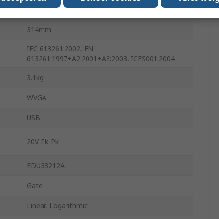
16ns
314mm
IEC 613261:2002, EN
613261:1997+A2:2001+A3:2003, ICES001:2004
3.1kg
WVGA
USB
20V Pk-Pk
EDU33212A
Gate
Linear, Logarithmic