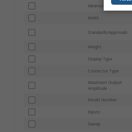
Minimum Pulse Width
Width
Standards/Approvals
Weight
Display Type
Connector Type
Maximum Output
Amplitude
Model Number
Inputs
Sweep