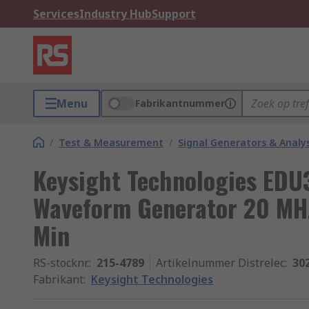
Services
Industry Hub
Support
Menu
Fabrikantnummer
/
Test & Measurement
/
Signal Generators & Analy
Keysight Technologies EDU
Waveform Generator 20 MHz
Min
RS-stocknr.
:
215-4789
Artikelnummer Distrelec
:
30
Fabrikant
:
Keysight Technologies