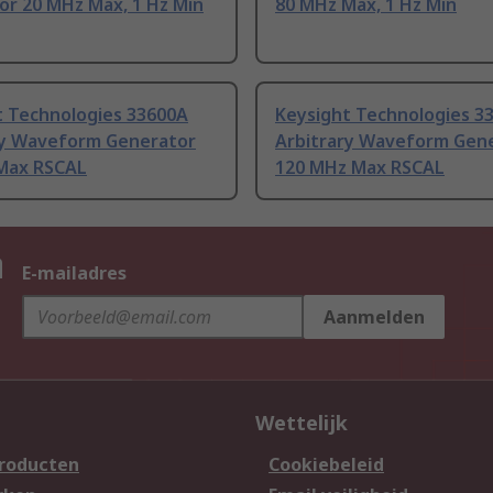
or 20 MHz Max, 1 Hz Min
80 MHz Max, 1 Hz Min
t Technologies 33600A
Keysight Technologies 3
ry Waveform Generator
Arbitrary Waveform Gen
Max RSCAL
120 MHz Max RSCAL
n
E-mailadres
Aanmelden
Wettelijk
producten
Cookiebeleid