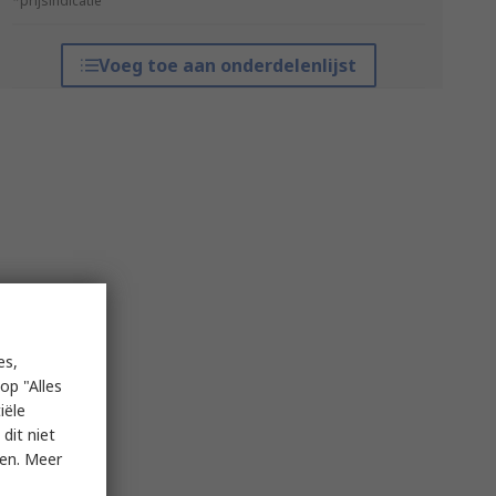
*prijsindicatie
Voeg toe aan onderdelenlijst
es,
op "Alles
iële
dit niet
ken. Meer