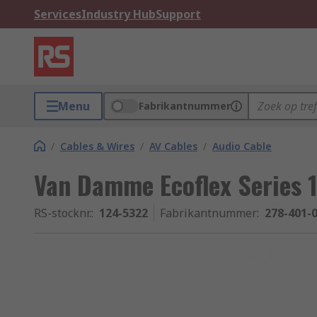
Services
Industry Hub
Support
Menu
Fabrikantnummer
/
Cables & Wires
/
AV Cables
/
Audio Cable
Van Damme Ecoflex Series 1
RS-stocknr.
:
124-5322
Fabrikantnummer
:
278-401-