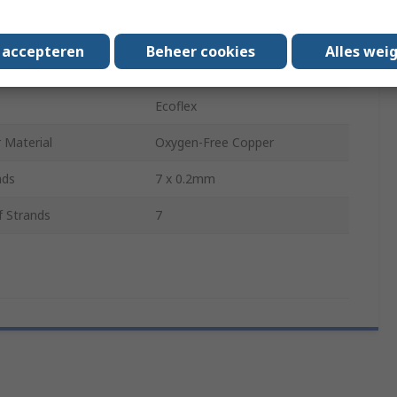
erial
Polyethylene
s accepteren
Beheer cookies
Alles wei
rands
0.2mm
Ecoflex
 Material
Oxygen-Free Copper
nds
7 x 0.2mm
 Strands
7