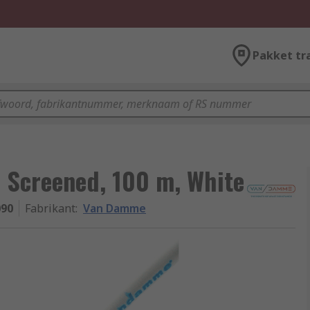
Pakket tr
 Screened, 100 m, White
090
Fabrikant
:
Van Damme