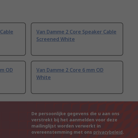
Cable
Van Damme 2 Core Speaker Cable
Screened White
mm OD
Van Damme 2 Core 6 mm OD
White
De persoonlijke gegevens die u aan ons
verstrekt bij het aanmelden voor deze
mailinglijst worden verwerkt in
overeenstemming met ons
privacybeleid
.