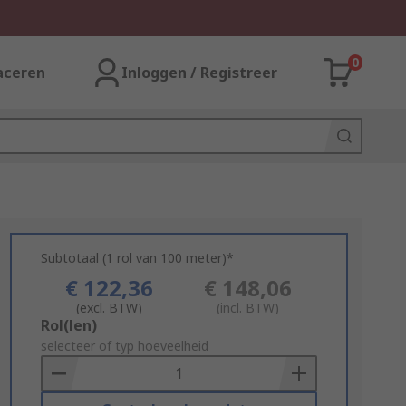
0
aceren
Inloggen / Registreer
Subtotaal (1 rol van 100 meter)*
€ 122,36
€ 148,06
(excl. BTW)
(incl. BTW)
Add
Rol(len)
to
selecteer of typ hoeveelheid
Basket