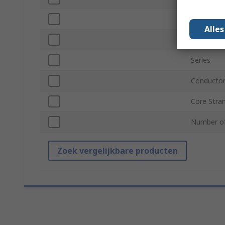
Jacket Mat
Alle
Size of St
Series
Conductor
Core Stra
Number of
Zoek vergelijkbare producten