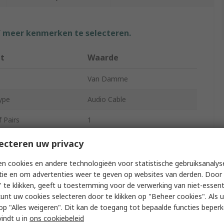
f meer kenmerken te selecteren.
ut
Waarde
Van Damme
ype
Audio Cable
 Pairs
1
Unscreened
Screened
ecteren uw privacy
gth
100m
n cookies en andere technologieën voor statistische gebruiksanalys
tie en om advertenties weer te geven op websites van derden. Door 
 Type
Stranded
 te klikken, geeft u toestemming voor de verwerking van niet-essent
kunt uw cookies selecteren door te klikken op "Beheer cookies". Als u 
/Approvals
RoHS
 u op "Alles weigeren". Dit kan de toegang tot bepaalde functies beper
vindt u in
ons cookiebeleid
our
White