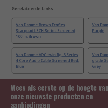
Gerelateerde Links
Van Damme Brown Ecoflex
Van Dam
Starquad LSZH Series Screened
Purple
100 m, Brown
Van Damme VDC twin fig. 8 Series
Van Dam
4 Core Audio Cable Screened Red,
grade Se
Blue
Grey
Wees als eerste op de hoogte va
onze nieuwste producten en
aanbiedingen