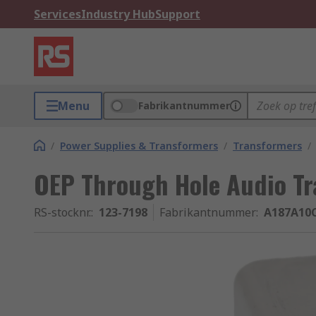
Services
Industry Hub
Support
Menu
Fabrikantnummer
/
Power Supplies & Transformers
/
Transformers
/
OEP Through Hole Audio T
RS-stocknr.
:
123-7198
Fabrikantnummer
:
A187A10