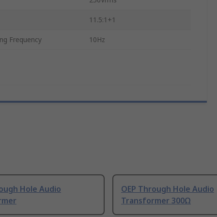
11.5:1+1
ng Frequency
10Hz
ough Hole Audio
OEP Through Hole Audio
rmer
Transformer 300Ω