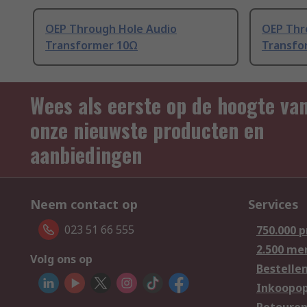
OEP Through Hole Audio
OEP Thr
Transformer 10Ω
Transfo
Wees als eerste op de hoogte va
onze nieuwste producten en
aanbiedingen
Neem contact op
Services
023 51 66 555
750.000 
2.500 me
Volg ons op
Bestelle
Inkoopop