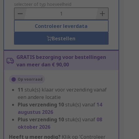
to
selecteer of typ hoeveelheid
Basket
Controleer leverdata
Bestellen
GRATIS bezorging voor bestellingen
van meer dan € 90,00
Op voorraad
11
stuk(s) klaar voor verzending vanaf
een andere locatie
Plus verzending
10
stuk(s) vanaf
14
augustus 2026
Plus verzending
10
stuk(s) vanaf
08
oktober 2026
Heeft u meer nodig?
Klik op 'Controleer