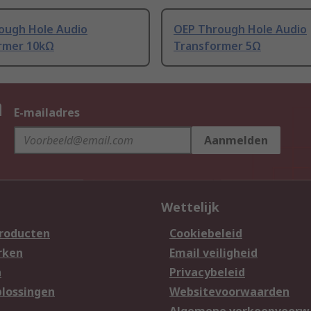
ough Hole Audio
OEP Through Hole Audio
rmer 10kΩ
Transformer 5Ω
n
E-mailadres
Aanmelden
Wettelijk
producten
Cookiebeleid
rken
Email veiligheid
n
Privacybeleid
lossingen
Websitevoorwaarden