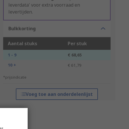
leverdata' voor extra voorraad en
levertijden.
Bulkkorting
Aantal stuks
Per stuk
1 - 9
€ 68,65
10 +
€ 61,79
*prijsindicatie
Voeg toe aan onderdelenlijst
es,