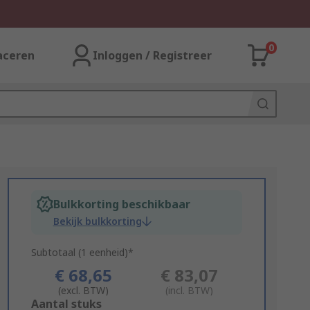
0
aceren
Inloggen / Registreer
Bulkkorting beschikbaar
Bekijk bulkkorting
Subtotaal (1 eenheid)*
€ 68,65
€ 83,07
(excl. BTW)
(incl. BTW)
Add
Aantal stuks