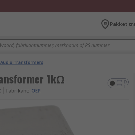
Pakket tr
Audio Transformers
ransformer 1kΩ
C
Fabrikant
:
OEP