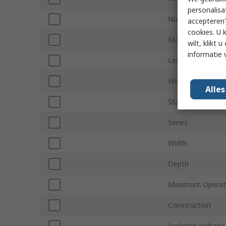
personalisa
Number of Pins
accepteren"
cookies. U 
Maximum Operat
wilt, klikt
informatie 
Length
Weight
Alle
Standards/Approv
Series
Width
Depth
Maximum Operati
Construction
Isolation Voltage