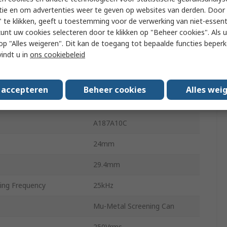
tie en om advertenties weer te geven op websites van derden. Door 
8
 te klikken, geeft u toestemming voor de verwerking van niet-essent
kunt uw cookies selecteren door te klikken op "Beheer cookies". Als u 
ing Temperature
70°C
 u op "Alles weigeren". Dit kan de toegang tot bepaalde functies beper
vindt u in
ons cookiebeleid
25mm
56g
s accepteren
Beheer cookies
Alles wei
als
No
A187A10C
24mm
29.4mm
ng Frequency
25kHz
Mu-Metal Screening Can
250Vrms