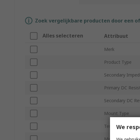
Zoek vergelijkbare producten door een o
Alles selecteren
Attribuut
Merk
Product Type
Secondary Imped
Primary DC Resis
Secondary DC Re
Mount Type
We resp
Termination Type
Minimum Operati
We gebruike