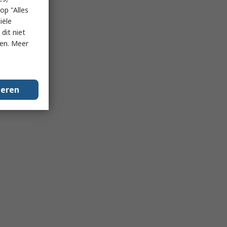
op "Alles
iële
dit niet
ken. Meer
geren