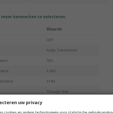
f meer kenmerken te selecteren.
Waarde
OEP
Audio Transformer
ance
1kΩ
tance
3.2kΩ
sistance
314Ω
Through Hole
ecteren uw privacy
PC Pin
ng Temperature
0°C
n cookies en andere technologieën voor statistische gebruiksanalys