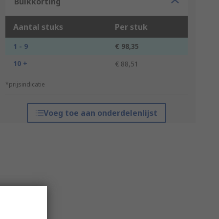
Bulkkorting
Aantal stuks
Per stuk
1 - 9
€ 98,35
10 +
€ 88,51
*prijsindicatie
Voeg toe aan onderdelenlijst