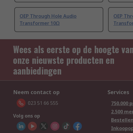
OEP Through Hole Audio
OEP Thr
Transformer 10Ω
Transfo
Wees als eerste op de hoogte va
onze nieuwste producten en
aanbiedingen
Neem contact op
Services
023 51 66 555
750.000 
2.500 me
Volg ons op
Bestelle
Inkoopop