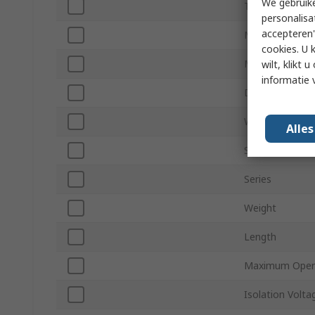
We gebruike
Termination Ty
personalisa
accepteren"
Minimum Opera
cookies. U 
Maximum Opera
wilt, klikt
informatie 
Depth
Width
Alle
Standards/Appr
Series
Weight
Length
Maximum Opera
Isolation Volta