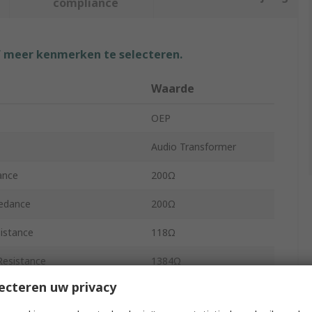
compliance
f meer kenmerken te selecteren.
Waarde
OEP
Audio Transformer
ance
200Ω
edance
200Ω
istance
118Ω
Resistance
1384Ω
ecteren uw privacy
Through Hole