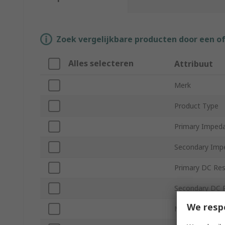
Zoek vergelijkbare producten door een o
Alles selecteren
Attribuut
Merk
Product Type
Primary Imped
Secondary Imp
Primary DC Res
Secondary DC 
We resp
Mount Type