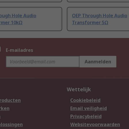
ough Hole Audio
OEP Through Hole Audio
rmer 10kΩ
Transformer 5Ω
n
E-mailadres
Aanmelden
Wettelijk
producten
Cookiebeleid
rken
Email veiligheid
n
Privacybeleid
lossingen
Websitevoorwaarden