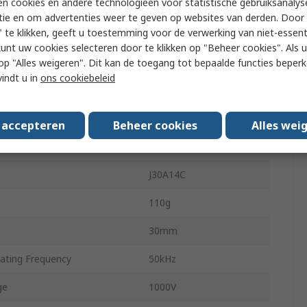
n cookies en andere technologieën voor statistische gebruiksanalys
pe
PC Pin
tie en om advertenties weer te geven op websites van derden. Door 
 te klikken, geeft u toestemming voor de verwerking van niet-essent
ting Temperature
-20°C
kunt uw cookies selecteren door te klikken op "Beheer cookies". Als u 
ting Temperature
70°C
 u op "Alles weigeren". Dit kan de toegang tot bepaalde functies beper
vindt u in
ons cookiebeleid
25.5mm
36mm
s accepteren
Beheer cookies
Alles wei
ovals
No
J30A14C
110g
30mm
ting Frequency
50kHz
ge
1000V