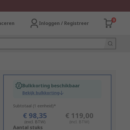
0
aceren
Inloggen / Registreer
Bulkkorting beschikbaar
Bekijk bulkkorting
Subtotaal (1 eenheid)*
€ 98,35
€ 119,00
(excl. BTW)
(incl. BTW)
Add
Aantal stuks