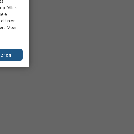
es,
op "Alles
iële
dit niet
ken. Meer
geren