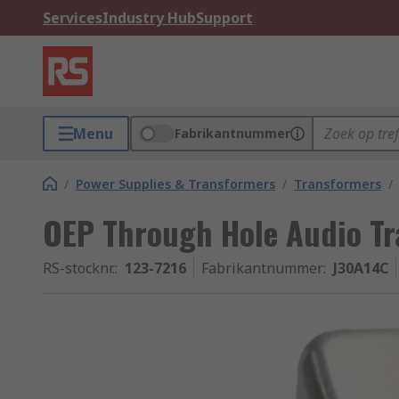
Services
Industry Hub
Support
Menu
Fabrikantnummer
/
Power Supplies & Transformers
/
Transformers
/
OEP Through Hole Audio T
RS-stocknr.
:
123-7216
Fabrikantnummer
:
J30A14C