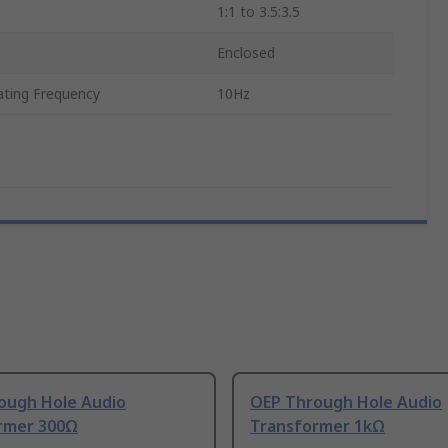
1:1 to 3.5:3.5
Enclosed
ting Frequency
10Hz
ough Hole Audio
OEP Through Hole Audio
rmer 300Ω
Transformer 1kΩ