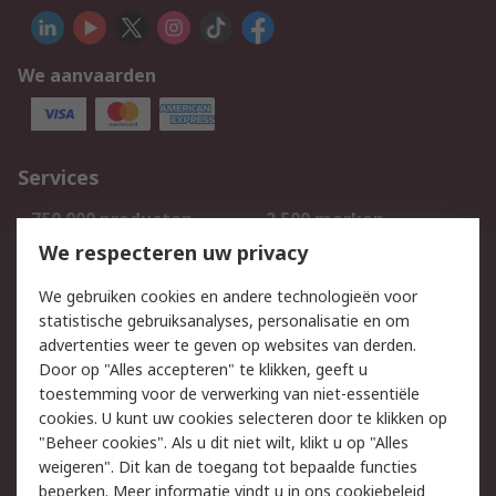
We aanvaarden
Services
750.000 producten
2.500 merken
Bestellen
Inkoopoplossingen
We respecteren uw privacy
Retouren
Technisch advies
We gebruiken cookies en andere technologieën voor
Track & Trace
statistische gebruiksanalyses, personalisatie en om
advertenties weer te geven op websites van derden.
Wettelijk
Door op "Alles accepteren" te klikken, geeft u
toestemming voor de verwerking van niet-essentiële
Cookiebeleid
Email veiligheid
cookies. U kunt uw cookies selecteren door te klikken op
Privacybeleid
Websitevoorwaarden
"Beheer cookies". Als u dit niet wilt, klikt u op "Alles
weigeren". Dit kan de toegang tot bepaalde functies
Algemene
beperken. Meer informatie vindt u in
ons cookiebeleid