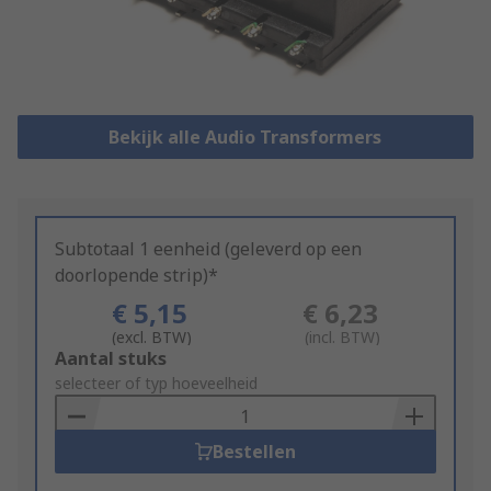
Bekijk alle Audio Transformers
Subtotaal 1 eenheid (geleverd op een
doorlopende strip)*
€ 5,15
€ 6,23
(excl. BTW)
(incl. BTW)
Add
Aantal stuks
to
selecteer of typ hoeveelheid
Basket
Bestellen