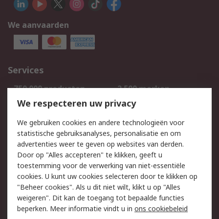
We aanvaarden
Services
750.000 producten
2.500 merken
Bestellen
Inkoopoplossingen
We respecteren uw privacy
Retouren
Technisch advies
We gebruiken cookies en andere technologieën voor
Track & Trace
statistische gebruiksanalyses, personalisatie en om
advertenties weer te geven op websites van derden.
Wettelijk
Door op "Alles accepteren" te klikken, geeft u
toestemming voor de verwerking van niet-essentiële
Cookiebeleid
Email veiligheid
cookies. U kunt uw cookies selecteren door te klikken op
Privacybeleid
Websitevoorwaarden
"Beheer cookies". Als u dit niet wilt, klikt u op "Alles
weigeren". Dit kan de toegang tot bepaalde functies
Algemene
beperken. Meer informatie vindt u in
ons cookiebeleid
verkoopvoorwaarden