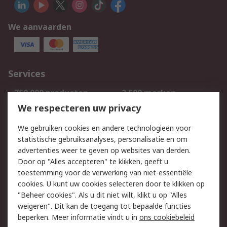
We aanvaarden
Services
750.000 producten
2.500 merken
Bestellen
Inkoopoplossingen
We respecteren uw privacy
Retouren
Technisch advies
We gebruiken cookies en andere technologieën voor
Track & Trace
statistische gebruiksanalyses, personalisatie en om
advertenties weer te geven op websites van derden.
Wettelijk
Door op "Alles accepteren" te klikken, geeft u
toestemming voor de verwerking van niet-essentiële
Cookiebeleid
Email veiligheid
cookies. U kunt uw cookies selecteren door te klikken op
Privacybeleid
Websitevoorwaarden
"Beheer cookies". Als u dit niet wilt, klikt u op "Alles
weigeren". Dit kan de toegang tot bepaalde functies
Algemene
beperken. Meer informatie vindt u in
ons cookiebeleid
verkoopvoorwaarden