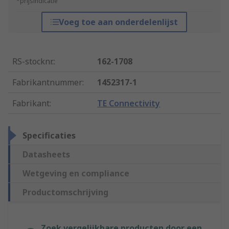
*prijsindicatie
Voeg toe aan onderdelenlijst
RS-stocknr.
:
162-1708
Fabrikantnummer
:
1452317-1
Fabrikant
:
TE Connectivity
Specificaties
Datasheets
Wetgeving en compliance
Productomschrijving
Zoek vergelijkbare producten door een