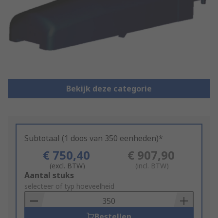
Bekijk deze categorie
Subtotaal (1 doos van 350 eenheden)*
€ 750,40
€ 907,90
(excl. BTW)
(incl. BTW)
Add
Aantal stuks
to
selecteer of typ hoeveelheid
Basket
Bestellen