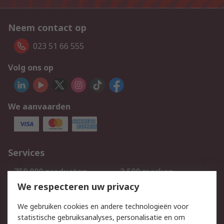
Neem contact op
023 51 66 555
Volg ons op
We aanvaarden
Services
750.000 producten
2.500 merken
Bestellen
Inkoopoplossingen
We respecteren uw privacy
Retouren
Technisch advies
We gebruiken cookies en andere technologieën voor
Track & Trace
statistische gebruiksanalyses, personalisatie en om