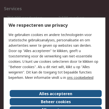
Services
750.000 producten
2.500 merken
Bestellen
Inkoopoplossingen
We respecteren uw privacy
Retouren
Technisch advies
We gebruiken cookies en andere technologieën voor
Track & Trace
statistische gebruiksanalyses, personalisatie en om
advertenties weer te geven op websites van derden.
Wettelijk
Door op "Alles accepteren" te klikken, geeft u
toestemming voor de verwerking van niet-essentiële
Cookiebeleid
Email veiligheid
cookies. U kunt uw cookies selecteren door te klikken op
Privacybeleid
Websitevoorwaarden
"Beheer cookies". Als u dit niet wilt, klikt u op "Alles
weigeren". Dit kan de toegang tot bepaalde functies
Algemene
beperken. Meer informatie vindt u in
ons cookiebeleid
verkoopvoorwaarden
Over RS
Alles accepteren
RS Group
Over ons
Beheer cookies
RS wereldwijd
Werken bij RS