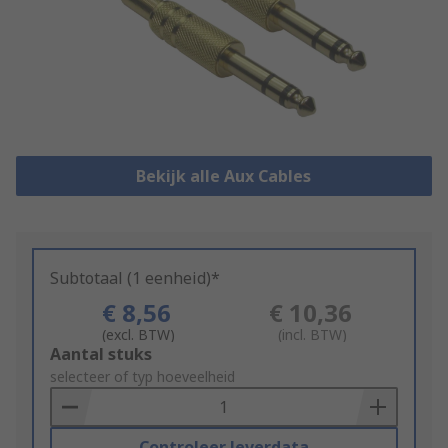
Bekijk alle Aux Cables
Subtotaal (1 eenheid)*
€ 8,56
€ 10,36
(excl. BTW)
(incl. BTW)
Add
Aantal stuks
to
selecteer of typ hoeveelheid
Basket
Controleer leverdata