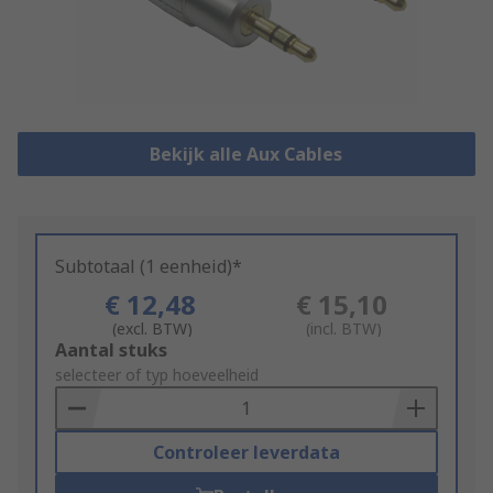
Bekijk alle Aux Cables
Subtotaal (1 eenheid)*
€ 12,48
€ 15,10
(excl. BTW)
(incl. BTW)
Add
Aantal stuks
to
selecteer of typ hoeveelheid
Basket
Controleer leverdata