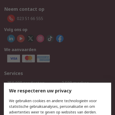
Neem contact op
023 51 66 555
Volg ons op
We aanvaarden
Services
750.000 producten
2.500 merken
Bestellen
Inkoopoplossingen
We respecteren uw privacy
Retouren
Technisch advies
We gebruiken cookies en andere technologieën voor
Track & Trace
statistische gebruiksanalyses, personalisatie en om
advertenties weer te geven op websites van derden.