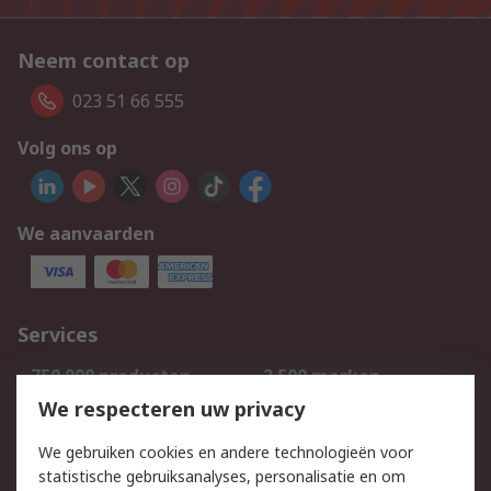
Neem contact op
023 51 66 555
Volg ons op
We aanvaarden
Services
750.000 producten
2.500 merken
Bestellen
Inkoopoplossingen
We respecteren uw privacy
Retouren
Technisch advies
We gebruiken cookies en andere technologieën voor
Track & Trace
statistische gebruiksanalyses, personalisatie en om