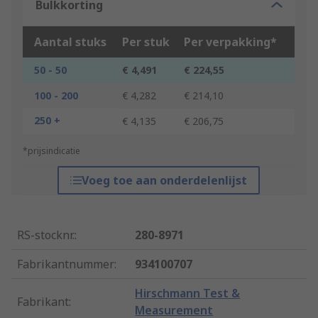
Bulkkorting
Aantal stuks
Per stuk
Per verpakking*
50 - 50
€ 4,491
€ 224,55
100 - 200
€ 4,282
€ 214,10
250 +
€ 4,135
€ 206,75
*prijsindicatie
Voeg toe aan onderdelenlijst
RS-stocknr.
:
280-8971
Fabrikantnummer
:
934100707
Hirschmann Test &
Fabrikant
:
Measurement