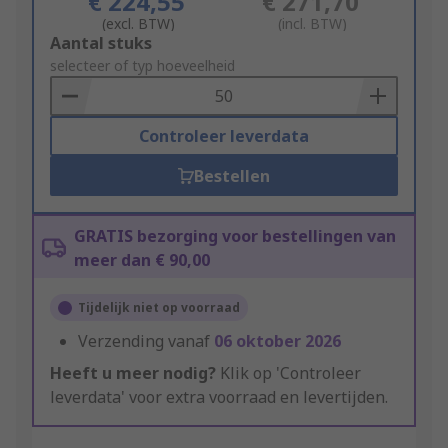
€ 224,55
€ 271,70
(excl. BTW)
(incl. BTW)
Add
Aantal stuks
to
selecteer of typ hoeveelheid
Basket
Controleer leverdata
Bestellen
GRATIS bezorging voor bestellingen van
meer dan € 90,00
Tijdelijk niet op voorraad
Verzending vanaf
06 oktober 2026
Heeft u meer nodig?
Klik op 'Controleer
leverdata' voor extra voorraad en levertijden.