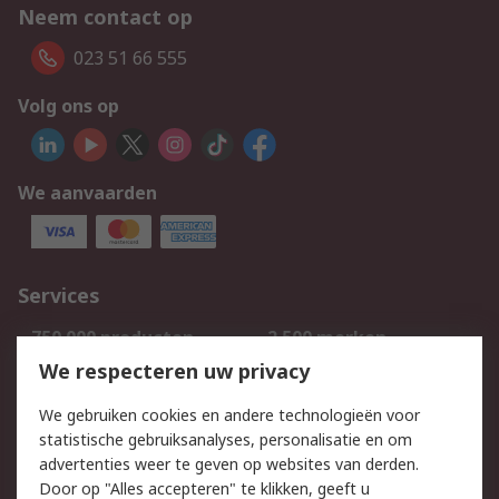
Neem contact op
023 51 66 555
Volg ons op
We aanvaarden
Services
750.000 producten
2.500 merken
Bestellen
Inkoopoplossingen
We respecteren uw privacy
Retouren
Technisch advies
We gebruiken cookies en andere technologieën voor
Track & Trace
statistische gebruiksanalyses, personalisatie en om
advertenties weer te geven op websites van derden.
Wettelijk
Door op "Alles accepteren" te klikken, geeft u