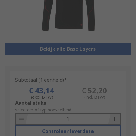
Bekijk alle Base Layers
Subtotaal (1 eenheid)*
€ 43,14
€ 52,20
(excl. BTW)
(incl. BTW)
Add
Aantal stuks
to
selecteer of typ hoeveelheid
Basket
Controleer leverdata