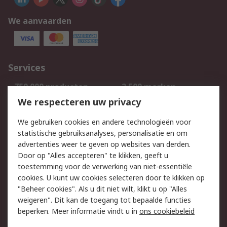
We aanvaarden
Services
750.000 producten
2.500 merken
Bestellen
Inkoopoplossingen
We respecteren uw privacy
Retouren
Technisch advies
We gebruiken cookies en andere technologieën voor
Track & Trace
statistische gebruiksanalyses, personalisatie en om
advertenties weer te geven op websites van derden.
Wettelijk
Door op "Alles accepteren" te klikken, geeft u
toestemming voor de verwerking van niet-essentiële
Cookiebeleid
Email veiligheid
cookies. U kunt uw cookies selecteren door te klikken op
Privacybeleid
Websitevoorwaarden
"Beheer cookies". Als u dit niet wilt, klikt u op "Alles
weigeren". Dit kan de toegang tot bepaalde functies
Algemene
beperken. Meer informatie vindt u in
ons cookiebeleid
verkoopvoorwaarden