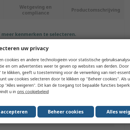
Wetgeving en
Productomschrijving
compliance
f meer kenmerken te selecteren.
ecteren uw privacy
t
Waarde
n cookies en andere technologieën voor statistische gebruiksanalys
RS PRO
tie en om advertenties weer te geven op websites van derden. Door 
 te klikken, geeft u toestemming voor de verwerking van niet-essent
XL
kunt uw cookies selecteren door te klikken op "Beheer cookies". Als u 
ype
Thermal Long Johns
 u op "Alles weigeren". Dit kan de toegang tot bepaalde functies beper
vindt u in
ons cookiebeleid
XL
White
s accepteren
Beheer cookies
Alles wei
Thermal Long Trouser