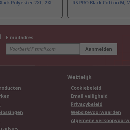
lack Polyester 2XL, 2XL
RS PRO Black Cotton M, 
n
E-mailadres
Aanmelden
Wettelijk
producten
Cookiebeleid
rken
Email veiligheid
n
Privacybeleid
lossingen
Websitevoorwaarden
n
Algemene verkoopvoorw
h advies