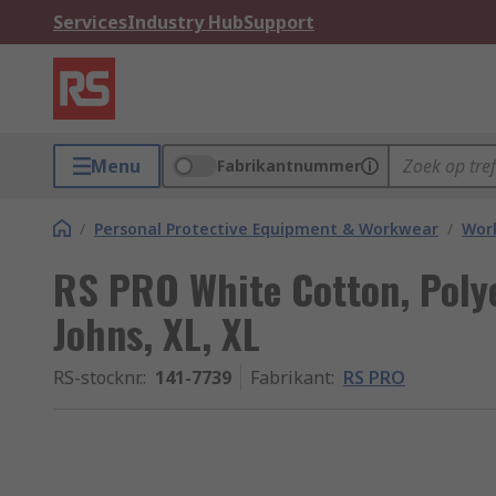
Services
Industry Hub
Support
Menu
Fabrikantnummer
/
Personal Protective Equipment & Workwear
/
Wor
RS PRO White Cotton, Poly
Johns, XL, XL
RS-stocknr.
:
141-7739
Fabrikant
:
RS PRO