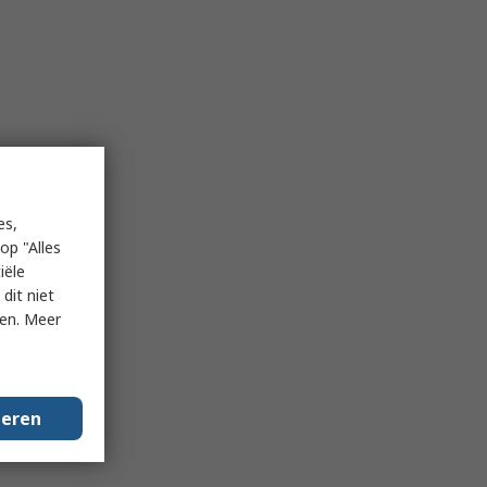
es,
op "Alles
iële
dit niet
ken. Meer
geren