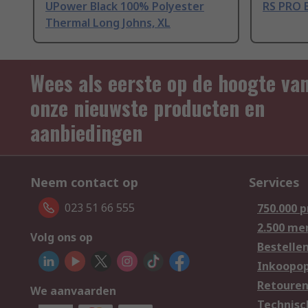
UPower Black 100% Polyester
RS PRO B
Thermal Long Johns, XL
Wees als eerste op de hoogte va
onze nieuwste producten en
aanbiedingen
Neem contact op
Services
023 51 66 555
750.000 
2.500 me
Volg ons op
Bestelle
Inkoopop
Retoure
We aanvaarden
Technisc