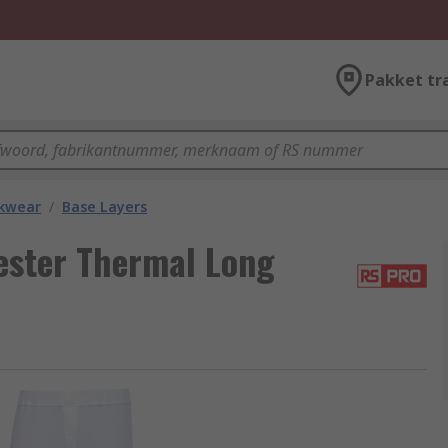
Pakket tr
kwear
/
Base Layers
ester Thermal Long