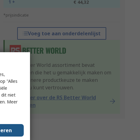
1 +
€ 44,32
*prijsindicatie
Voeg toe aan onderdelenlijst
Ons Better World assortiment bevat
producten die het u gemakkelijk maken om
es,
een groenere productkeuze te maken
op "Alles
waarop u kunt vertrouwen.
iële
dit niet
Lees meer over de RS Better World
ken. Meer
producten
geren