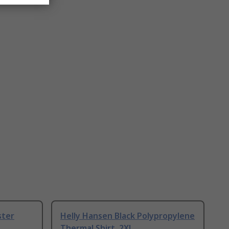
ster
Helly Hansen Black Polypropylene
Thermal Shirt, 2XL