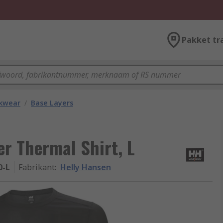
Pakket tr
kwear
/
Base Layers
er Thermal Shirt, L
0-L
Fabrikant
:
Helly Hansen