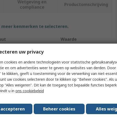
Wetgeving en
Productomschrijving
compliance
f meer kenmerken te selecteren.
uut
Waarde
Helly Hansen
ecteren uw privacy
L
n cookies en andere technologieën voor statistische gebruiksanalys
tie en om advertenties weer te geven op websites van derden. Door 
 Type
Thermal Shirt
 te klikken, geeft u toestemming voor de verwerking van niet-essent
kunt uw cookies selecteren door te klikken op "Beheer cookies". Als u 
Black
 u op "Alles weigeren". Dit kan de toegang tot bepaalde functies beper
vindt u in
ons cookiebeleid
Type
Long
e
Thermal Shirt
s accepteren
Beheer cookies
Alles wei
Polyester