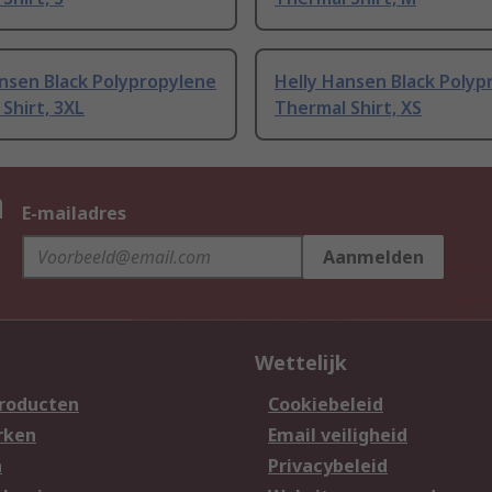
nsen Black Polypropylene
Helly Hansen Black Polyp
Shirt, 3XL
Thermal Shirt, XS
n
E-mailadres
Aanmelden
Wettelijk
producten
Cookiebeleid
rken
Email veiligheid
n
Privacybeleid