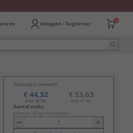
0
aceren
Inloggen / Registreer
Subtotaal (1 eenheid)*
€ 44,32
€ 53,63
(excl. BTW)
(incl. BTW)
Add
Aantal stuks
to
selecteer of typ hoeveelheid
Basket