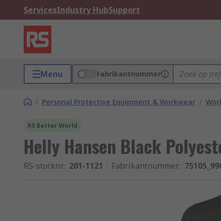
Services
Industry Hub
Support
Menu
Fabrikantnummer
/
Personal Protective Equipment & Workwear
/
Wor
RS Better World
Helly Hansen Black Polyest
RS-stocknr.
:
201-1121
Fabrikantnummer
:
75105_99