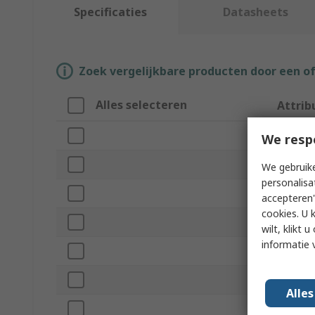
Specificaties
Datasheets
Zoek vergelijkbare producten door een o
Alles selecteren
Attrib
Merk
We resp
Size
We gebruike
personalisa
Product
accepteren"
cookies. U 
Colour
wilt, klikt
informatie 
Sleeve 
Sub Typ
Alle
Material