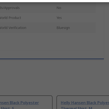
ds/Approvals
No
World Product
Yes
orld Verification
Bluesign
nsen Black Polyester
Helly Hansen Black Polye
Shirt, S
Thermal Shirt, M