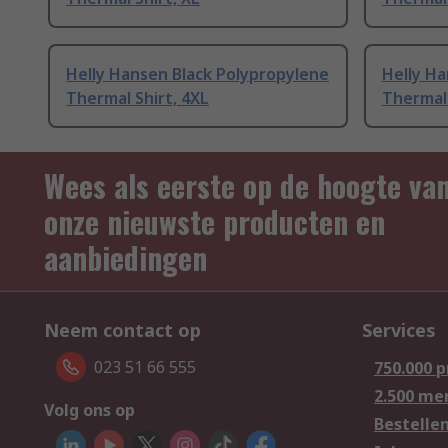
Helly Hansen Black Polypropylene
Helly Ha
Thermal Shirt, 4XL
Thermal 
Wees als eerste op de hoogte va
onze nieuwste producten en
aanbiedingen
Neem contact op
Services
023 51 66 555
750.000 
2.500 me
Volg ons op
Bestelle