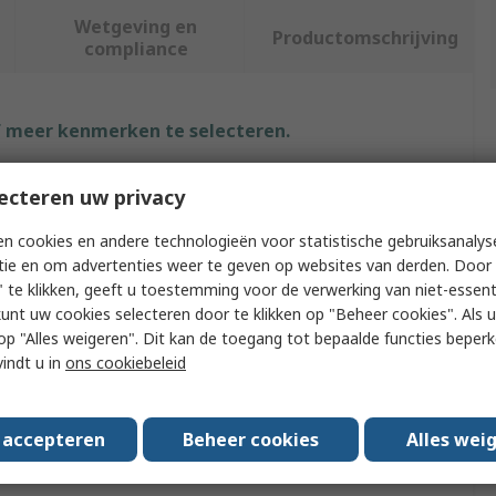
Wetgeving en
Productomschrijving
compliance
f meer kenmerken te selecteren.
ut
Waarde
ecteren uw privacy
Regatta Professional
n cookies en andere technologieën voor statistische gebruiksanalys
tie en om advertenties weer te geven op websites van derden. Door 
L
 te klikken, geeft u toestemming voor de verwerking van niet-essent
kunt uw cookies selecteren door te klikken op "Beheer cookies". Als u 
ype
Base Layer
 u op "Alles weigeren". Dit kan de toegang tot bepaalde functies beper
vindt u in
ons cookiebeleid
Blue
Thermal Shirt
s accepteren
Beheer cookies
Alles wei
pe
Long