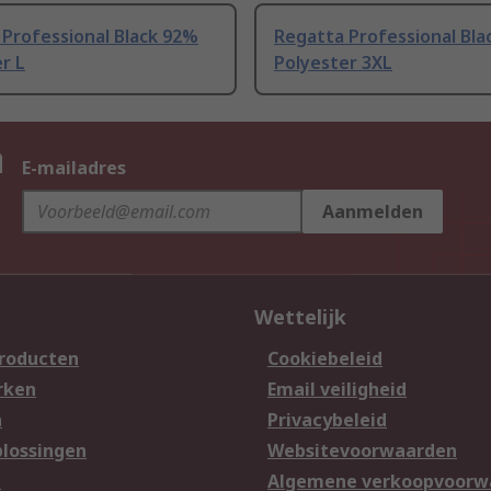
Professional Black 92%
Regatta Professional Bla
r L
Polyester 3XL
n
E-mailadres
Aanmelden
Wettelijk
producten
Cookiebeleid
rken
Email veiligheid
n
Privacybeleid
lossingen
Websitevoorwaarden
n
Algemene verkoopvoorw