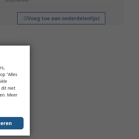
*prijsindicatie
Voeg toe aan onderdelenlijst
es,
op "Alles
iële
dit niet
ken. Meer
geren