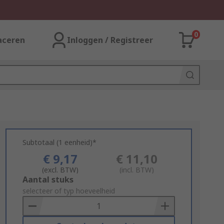
0
aceren
Inloggen / Registreer
Subtotaal (1 eenheid)*
€ 9,17
€ 11,10
(excl. BTW)
(incl. BTW)
Add
Aantal stuks
to
selecteer of typ hoeveelheid
Basket