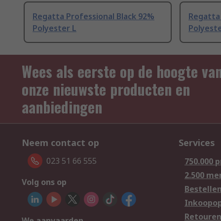
Regatta Professional Black 92%
Regatta 
Polyester L
Polyeste
Wees als eerste op de hoogte va
onze nieuwste producten en
aanbiedingen
Neem contact op
Services
023 51 66 555
750.000 
2.500 me
Volg ons op
Bestelle
Inkoopop
Retoure
We aanvaarden