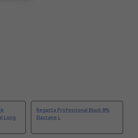
ck
Regatta Professional Black 8%
al Long
Elastane L