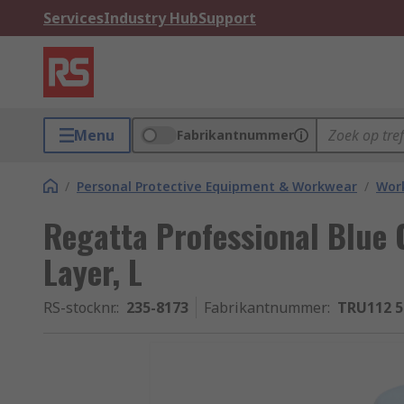
Services
Industry Hub
Support
Menu
Fabrikantnummer
/
Personal Protective Equipment & Workwear
/
Wor
Regatta Professional Blue 
Layer, L
RS-stocknr.
:
235-8173
Fabrikantnummer
:
TRU112 5