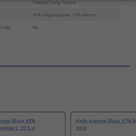
Thermal Long Trouser
43% Polypropylene, 57% Merino
ovals
No
ansen Black 43%
Helly Hansen Black 57% M
ylene L, 32.5 in
30 in