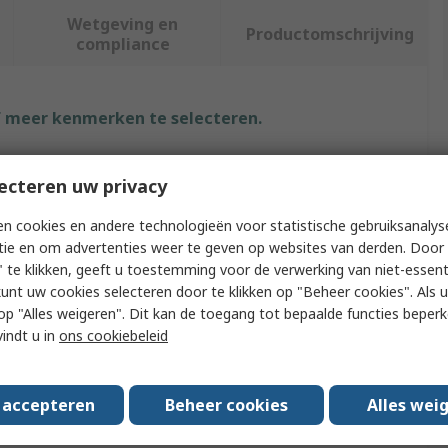
Wetgeving en
Productomschrijving
compliance
f meer kenmerken te selecteren.
Waarde
ecteren uw privacy
Helly Hansen
n cookies en andere technologieën voor statistische gebruiksanalys
tie en om advertenties weer te geven op websites van derden. Door 
Thermal Long Johns
 te klikken, geeft u toestemming voor de verwerking van niet-essent
kunt uw cookies selecteren door te klikken op "Beheer cookies". Als u 
27 in
 u op "Alles weigeren". Dit kan de toegang tot bepaalde functies beper
XS
vindt u in
ons cookiebeleid
Black
s accepteren
Beheer cookies
Alles wei
Long