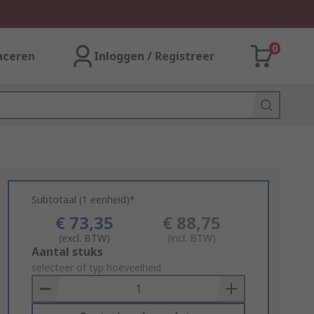
0
aceren
Inloggen / Registreer
Subtotaal (1 eenheid)*
€ 73,35
€ 88,75
(excl. BTW)
(incl. BTW)
Add
Aantal stuks
to
selecteer of typ hoeveelheid
Basket