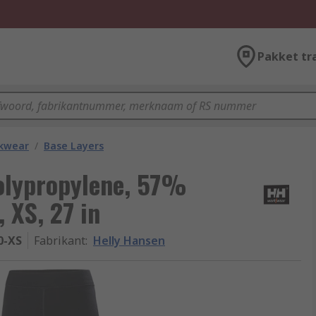
Pakket tr
kwear
/
Base Layers
olypropylene, 57%
 XS, 27 in
0-XS
Fabrikant
:
Helly Hansen