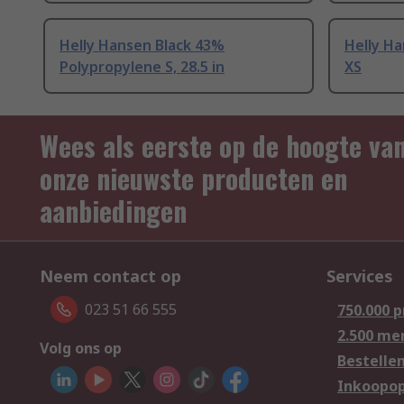
Helly Hansen Black 43%
Helly H
Polypropylene S, 28.5 in
XS
Wees als eerste op de hoogte va
onze nieuwste producten en
aanbiedingen
Neem contact op
Services
023 51 66 555
750.000 
2.500 me
Volg ons op
Bestelle
Inkoopop