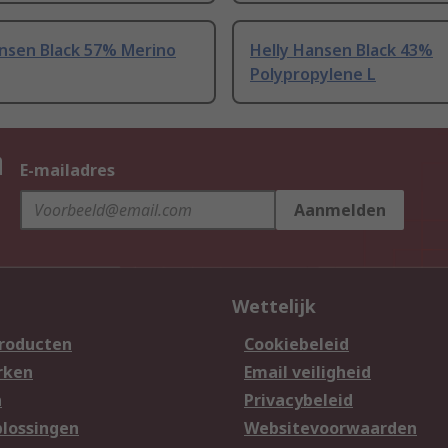
ansen Black 57% Merino
Helly Hansen Black 43%
Polypropylene L
n
E-mailadres
Aanmelden
Wettelijk
producten
Cookiebeleid
rken
Email veiligheid
n
Privacybeleid
lossingen
Websitevoorwaarden