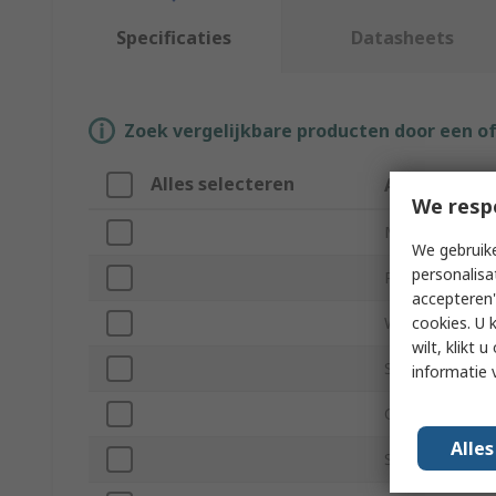
Specificaties
Datasheets
Zoek vergelijkbare producten door een o
Alles selecteren
Attribuut
We resp
Merk
We gebruike
personalisa
Product Type
accepteren"
cookies. U 
Waist Size
wilt, klikt
Size
informatie 
Colour
Alle
Sleeve Type