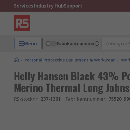
Services
Industry Hub
Support
Menu
Fabrikantnummer
/
Personal Protective Equipment & Workwear
/
Wor
Helly Hansen Black 43% P
Merino Thermal Long Johns,
RS-stocknr.
:
237-1361
Fabrikantnummer
:
75520_99