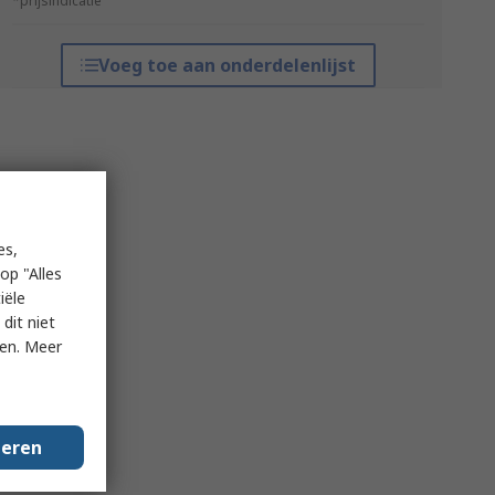
*prijsindicatie
Voeg toe aan onderdelenlijst
es,
op "Alles
iële
dit niet
ken. Meer
geren