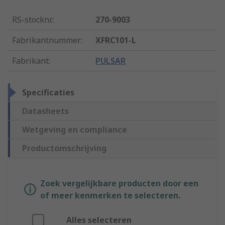
RS-stocknr.
:
270-9003
Fabrikantnummer
:
XFRC101-L
Fabrikant
:
PULSAR
Specificaties
Datasheets
Wetgeving en compliance
Productomschrijving
Zoek vergelijkbare producten door een
of meer kenmerken te selecteren.
Alles selecteren