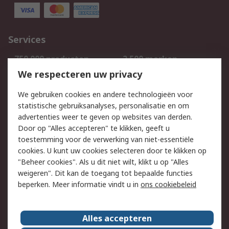
Services
750.000 producten
2.500 merken
Bestellen
Inkoopoplossingen
We respecteren uw privacy
Retouren
Technisch advies
We gebruiken cookies en andere technologieën voor
Track & Trace
statistische gebruiksanalyses, personalisatie en om
advertenties weer te geven op websites van derden.
Wettelijk
Door op "Alles accepteren" te klikken, geeft u
toestemming voor de verwerking van niet-essentiële
Cookiebeleid
Email veiligheid
cookies. U kunt uw cookies selecteren door te klikken op
Privacybeleid
Websitevoorwaarden
"Beheer cookies". Als u dit niet wilt, klikt u op "Alles
weigeren". Dit kan de toegang tot bepaalde functies
Algemene
beperken. Meer informatie vindt u in
ons cookiebeleid
verkoopvoorwaarden
Over RS
Alles accepteren