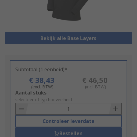
Bekijk alle Base Layers
Subtotaal (1 eenheid)*
€ 38,43
€ 46,50
(excl. BTW)
(incl. BTW)
Add
Aantal stuks
to
selecteer of typ hoeveelheid
Basket
Controleer leverdata
Bestellen