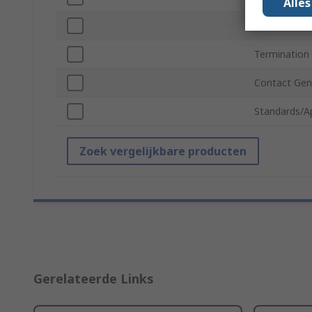
Alle
Contact Plat
Termination
Contact Gen
Standards/A
Zoek vergelijkbare producten
Gerelateerde Links