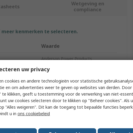
Wetgeving en
tasheets
compliance
f meer kenmerken te selecteren.
Waarde
Anderson Power Products
ecteren uw privacy
e
Battery Connector
n cookies en andere technologieën voor statistische gebruiksanalys
ontacts
2
tie en om advertenties weer te geven op websites van derden. Door 
 te klikken, geeft u toestemming voor de verwerking van niet-essent
50A
kunt uw cookies selecteren door te klikken op "Beheer cookies". Als u 
 u op "Alles weigeren". Dit kan de toegang tot bepaalde functies beper
Cable
vindt u in
ons cookiebeleid
Straight
ender
Male