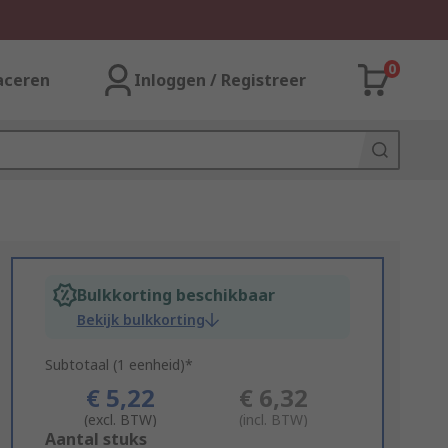
0
aceren
Inloggen / Registreer
Bulkkorting beschikbaar
Bekijk bulkkorting
Subtotaal (1 eenheid)*
€ 5,22
€ 6,32
(excl. BTW)
(incl. BTW)
Add
Aantal stuks