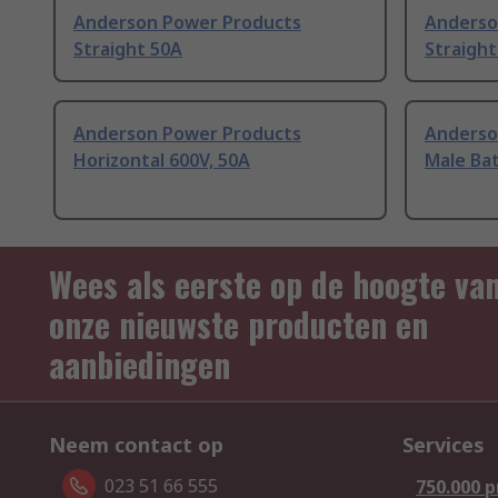
Anderson Power Products
Anderso
Straight 50A
Straight
Anderson Power Products
Anderso
Horizontal 600V, 50A
Male Ba
Wees als eerste op de hoogte va
onze nieuwste producten en
aanbiedingen
Neem contact op
Services
023 51 66 555
750.000 