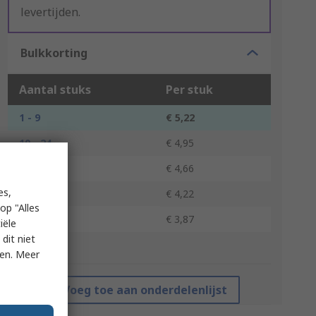
levertijden.
Bulkkorting
Aantal stuks
Per stuk
1 - 9
€ 5,22
10 - 24
€ 4,95
25 - 49
€ 4,66
es,
50 - 99
€ 4,22
op "Alles
100 +
€ 3,87
iële
dit niet
*prijsindicatie
ken. Meer
Voeg toe aan onderdelenlijst