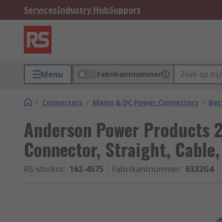
Services
Industry Hub
Support
Menu
Fabrikantnummer
/
Connectors
/
Mains & DC Power Connectors
/
Bat
Anderson Power Products 2
Connector, Straight, Cable
RS-stocknr.
:
162-4575
Fabrikantnummer
:
6332G4