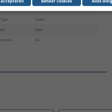
s accepteren
Beheer cookies
Alles wei
ing
Silver
 Type
Solder
der
Male
pprovals
No