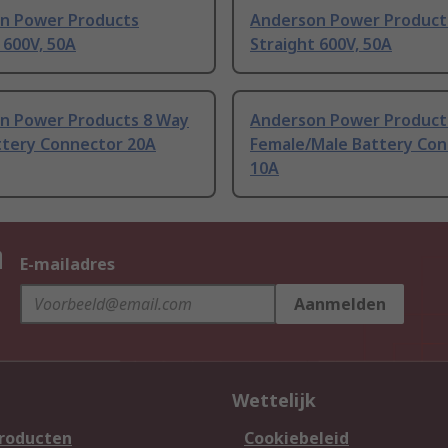
n Power Products
Anderson Power Product
 600V, 50A
Straight 600V, 50A
n Power Products 8 Way
Anderson Power Product
ttery Connector 20A
Female/Male Battery Co
10A
n
E-mailadres
Aanmelden
Wettelijk
producten
Cookiebeleid