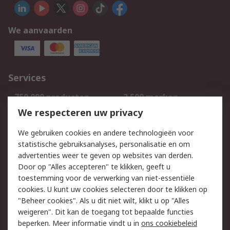
We aanvaarden
Services
750.000 producten
2.500 merken
Bestellen
Inkoopoplossingen
We respecteren uw privacy
Retouren
Technisch advies
We gebruiken cookies en andere technologieën voor
Track & Trace
statistische gebruiksanalyses, personalisatie en om
advertenties weer te geven op websites van derden.
Wettelijk
Door op "Alles accepteren" te klikken, geeft u
toestemming voor de verwerking van niet-essentiële
Cookiebeleid
Email veiligheid
cookies. U kunt uw cookies selecteren door te klikken op
Privacybeleid
Websitevoorwaarden
"Beheer cookies". Als u dit niet wilt, klikt u op "Alles
weigeren". Dit kan de toegang tot bepaalde functies
Algemene
beperken. Meer informatie vindt u in
ons cookiebeleid
verkoopvoorwaarden