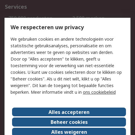
Services
750.000 producten
2.500 merken
Bestellen
Inkoopoplossingen
We respecteren uw privacy
Retouren
Technisch advies
We gebruiken cookies en andere technologieën voor
Track & Trace
statistische gebruiksanalyses, personalisatie en om
advertenties weer te geven op websites van derden.
Wettelijk
Door op "Alles accepteren" te klikken, geeft u
toestemming voor de verwerking van niet-essentiële
Cookiebeleid
Email veiligheid
cookies. U kunt uw cookies selecteren door te klikken op
Privacybeleid
Websitevoorwaarden
"Beheer cookies". Als u dit niet wilt, klikt u op "Alles
weigeren". Dit kan de toegang tot bepaalde functies
Algemene
beperken. Meer informatie vindt u in
ons cookiebeleid
verkoopvoorwaarden
Over RS
Alles accepteren
RS Group
Over ons
Beheer cookies
RS wereldwijd
Werken bij RS
Alles weigeren