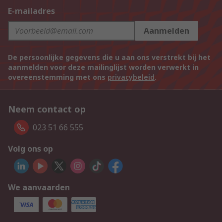
E-mailadres
Aanmelden
De persoonlijke gegevens die u aan ons verstrekt bij het
aanmelden voor deze mailinglijst worden verwerkt in
overeenstemming met ons
privacybeleid
.
Neem contact op
023 51 66 555
Volg ons op
We aanvaarden