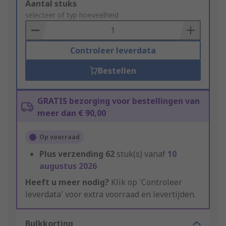
Add
Aantal stuks
to
selecteer of typ hoeveelheid
Basket
Controleer leverdata
Bestellen
GRATIS bezorging voor bestellingen van
meer dan € 90,00
Op voorraad
Plus verzending
62
stuk(s) vanaf
10
augustus 2026
Heeft u meer nodig?
Klik op 'Controleer
leverdata' voor extra voorraad en levertijden.
Bulkkorting