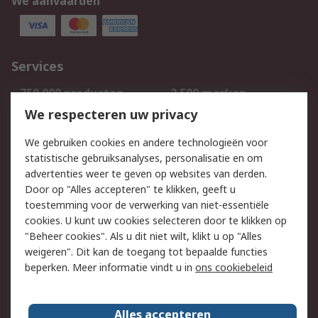
We aanvaarden
Services
750.000 producten
2.500 merken
Bestellen
Inkoopoplossingen
We respecteren uw privacy
Retouren
Technisch advies
We gebruiken cookies en andere technologieën voor
Track & Trace
statistische gebruiksanalyses, personalisatie en om
advertenties weer te geven op websites van derden.
Wettelijk
Door op "Alles accepteren" te klikken, geeft u
toestemming voor de verwerking van niet-essentiële
Cookiebeleid
Email veiligheid
cookies. U kunt uw cookies selecteren door te klikken op
Privacybeleid
Websitevoorwaarden
"Beheer cookies". Als u dit niet wilt, klikt u op "Alles
weigeren". Dit kan de toegang tot bepaalde functies
Algemene
beperken. Meer informatie vindt u in
ons cookiebeleid
verkoopvoorwaarden
Over RS
Alles accepteren