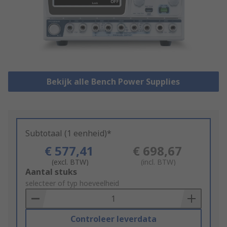
Bekijk alle Bench Power Supplies
Subtotaal (1 eenheid)*
€ 577,41
€ 698,67
(excl. BTW)
(incl. BTW)
Add
Aantal stuks
to
selecteer of typ hoeveelheid
Basket
Controleer leverdata