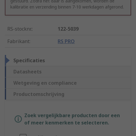
gestuurd. Zodra het daar is aangekomen, worden de
kalibratie en verzending binnen 7-10 werkdagen afgerond.
RS-stocknr.
:
122-5039
Fabrikant
:
RS PRO
Specificaties
Datasheets
Wetgeving en compliance
Productomschrijving
Zoek vergelijkbare producten door een
of meer kenmerken te selecteren.