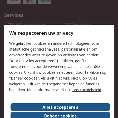
Services
750.000 producten
2.500 merken
Bestellen
Inkoopoplossingen
We respecteren uw privacy
Retouren
Technisch advies
We gebruiken cookies en andere technologieën voor
Track & Trace
statistische gebruiksanalyses, personalisatie en om
advertenties weer te geven op websites van derden.
Wettelijk
Door op "Alles accepteren" te klikken, geeft u
toestemming voor de verwerking van niet-essentiële
Cookiebeleid
Email veiligheid
cookies. U kunt uw cookies selecteren door te klikken op
Privacybeleid
Websitevoorwaarden
"Beheer cookies". Als u dit niet wilt, klikt u op "Alles
weigeren". Dit kan de toegang tot bepaalde functies
Algemene
beperken. Meer informatie vindt u in
ons cookiebeleid
verkoopvoorwaarden
Over RS
Alles accepteren
RS Group
Over ons
Beheer cookies