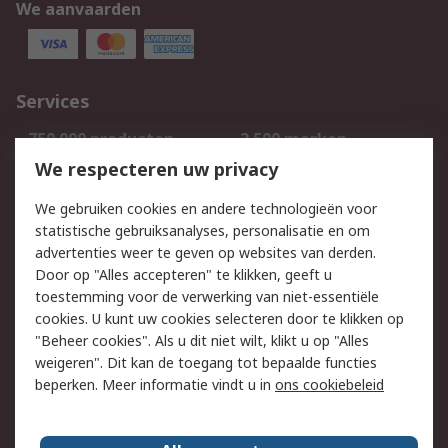
We aanvaarden
Services
750.000 producten
2.500 merken
Bestellen
Inkoopoplossingen
We respecteren uw privacy
Retouren
Technisch advies
We gebruiken cookies en andere technologieën voor
Track & Trace
statistische gebruiksanalyses, personalisatie en om
advertenties weer te geven op websites van derden.
Wettelijk
Door op "Alles accepteren" te klikken, geeft u
toestemming voor de verwerking van niet-essentiële
Cookiebeleid
Email veiligheid
cookies. U kunt uw cookies selecteren door te klikken op
Privacybeleid
Websitevoorwaarden
"Beheer cookies". Als u dit niet wilt, klikt u op "Alles
weigeren". Dit kan de toegang tot bepaalde functies
Algemene
beperken. Meer informatie vindt u in
ons cookiebeleid
verkoopvoorwaarden
Over RS