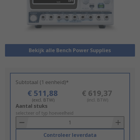
Bekijk alle Bench Power Supplies
Subtotaal (1 eenheid)*
€ 511,88
€ 619,37
(excl. BTW)
(incl. BTW)
Add
Aantal stuks
to
selecteer of typ hoeveelheid
Basket
Controleer leverdata