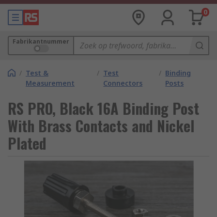
0
Fabrikantnummer
/
Test &
/
Test
/
Binding
Measurement
Connectors
Posts
RS PRO, Black 16A Binding Post
With Brass Contacts and Nickel
Plated