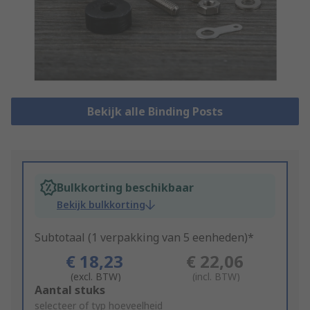
Bekijk alle Binding Posts
Bulkkorting beschikbaar
Bekijk bulkkorting
Subtotaal (1 verpakking van 5 eenheden)*
€ 18,23
€ 22,06
(excl. BTW)
(incl. BTW)
Add
Aantal stuks
to
selecteer of typ hoeveelheid