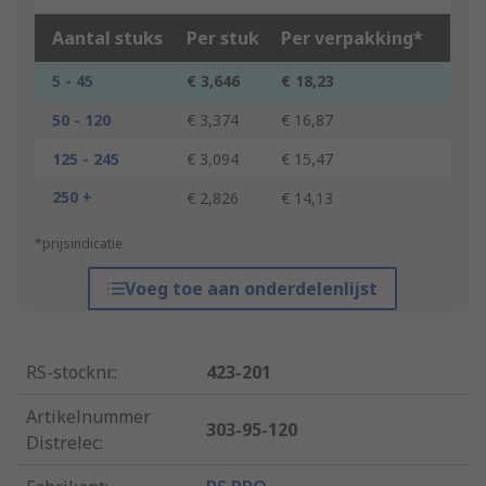
Aantal stuks
Per stuk
Per verpakking*
5 - 45
€ 3,646
€ 18,23
50 - 120
€ 3,374
€ 16,87
125 - 245
€ 3,094
€ 15,47
250 +
€ 2,826
€ 14,13
*prijsindicatie
Voeg toe aan onderdelenlijst
RS-stocknr.
:
423-201
Artikelnummer
303-95-120
Distrelec
: