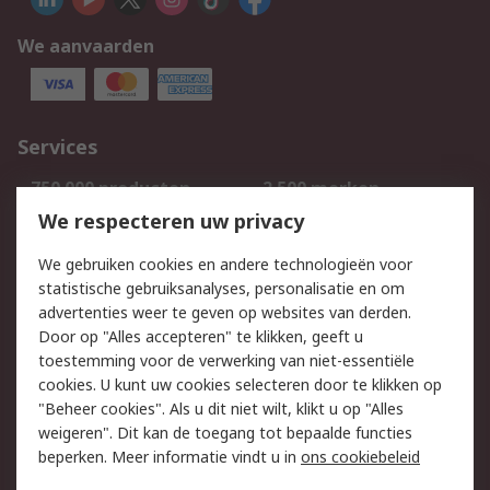
We aanvaarden
Services
750.000 producten
2.500 merken
Bestellen
Inkoopoplossingen
We respecteren uw privacy
Retouren
Technisch advies
We gebruiken cookies en andere technologieën voor
Track & Trace
statistische gebruiksanalyses, personalisatie en om
advertenties weer te geven op websites van derden.
Wettelijk
Door op "Alles accepteren" te klikken, geeft u
toestemming voor de verwerking van niet-essentiële
Cookiebeleid
Email veiligheid
cookies. U kunt uw cookies selecteren door te klikken op
Privacybeleid
Websitevoorwaarden
"Beheer cookies". Als u dit niet wilt, klikt u op "Alles
weigeren". Dit kan de toegang tot bepaalde functies
Algemene
beperken. Meer informatie vindt u in
ons cookiebeleid
verkoopvoorwaarden