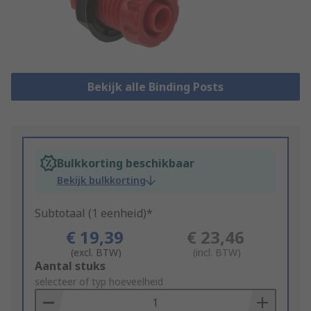
Bekijk alle Binding Posts
Bulkkorting beschikbaar
Bekijk bulkkorting
Subtotaal (1 eenheid)*
€ 19,39
€ 23,46
(excl. BTW)
(incl. BTW)
Add
Aantal stuks
to
selecteer of typ hoeveelheid
Basket