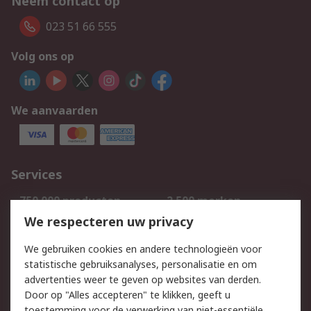
Neem contact op
023 51 66 555
Volg ons op
We aanvaarden
Services
750.000 producten
2.500 merken
Bestellen
Inkoopoplossingen
We respecteren uw privacy
Retouren
Technisch advies
We gebruiken cookies en andere technologieën voor
Track & Trace
statistische gebruiksanalyses, personalisatie en om
advertenties weer te geven op websites van derden.
Wettelijk
Door op "Alles accepteren" te klikken, geeft u
toestemming voor de verwerking van niet-essentiële