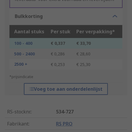
Bulkkorting
Aantal stuks
Per stuk
Per verpakking*
100 - 400
€ 0,337
€ 33,70
500 - 2400
€ 0,286
€ 28,60
2500 +
€ 0,253
€ 25,30
*prijsindicatie
Voeg toe aan onderdelenlijst
RS-stocknr.
:
534-727
Fabrikant
:
RS PRO