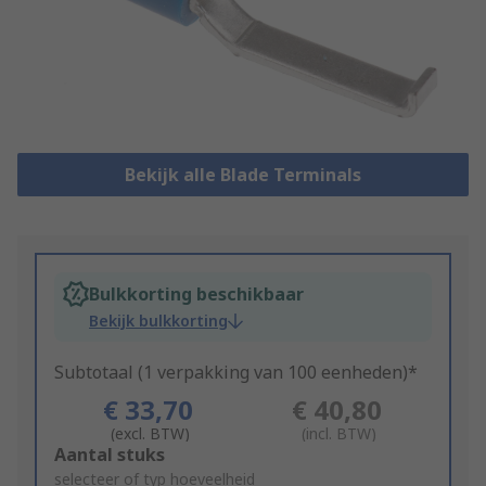
Bekijk alle Blade Terminals
Bulkkorting beschikbaar
Bekijk bulkkorting
Subtotaal (1 verpakking van 100 eenheden)*
€ 33,70
€ 40,80
(excl. BTW)
(incl. BTW)
Add
Aantal stuks
to
selecteer of typ hoeveelheid