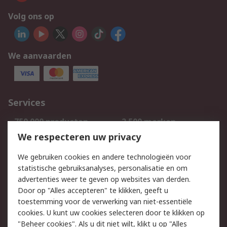
Volg ons op
We aanvaarden
Services
750.000 producten
2.500 merken
Bestellen
Inkoopoplossingen
We respecteren uw privacy
Retouren
Technisch advies
We gebruiken cookies en andere technologieën voor
Track & Trace
statistische gebruiksanalyses, personalisatie en om
advertenties weer te geven op websites van derden.
Wettelijk
Door op "Alles accepteren" te klikken, geeft u
toestemming voor de verwerking van niet-essentiële
Cookiebeleid
Email veiligheid
cookies. U kunt uw cookies selecteren door te klikken op
Privacybeleid
Websitevoorwaarden
"Beheer cookies". Als u dit niet wilt, klikt u op "Alles