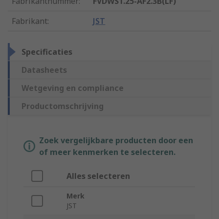
Fabrikantnummer
:
FVDWS1.25-AF2.3B(LF)
Fabrikant
:
JST
Specificaties
Datasheets
Wetgeving en compliance
Productomschrijving
Zoek vergelijkbare producten door een
of meer kenmerken te selecteren.
Alles selecteren
Merk
JST