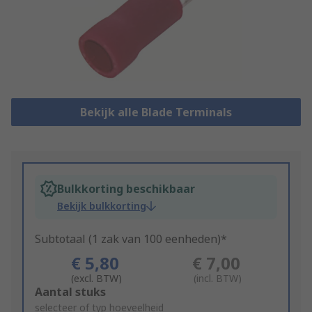
Bekijk alle Blade Terminals
Bulkkorting beschikbaar
Bekijk bulkkorting
Subtotaal (1 zak van 100 eenheden)*
€ 5,80
€ 7,00
(excl. BTW)
(incl. BTW)
Add
Aantal stuks
to
selecteer of typ hoeveelheid