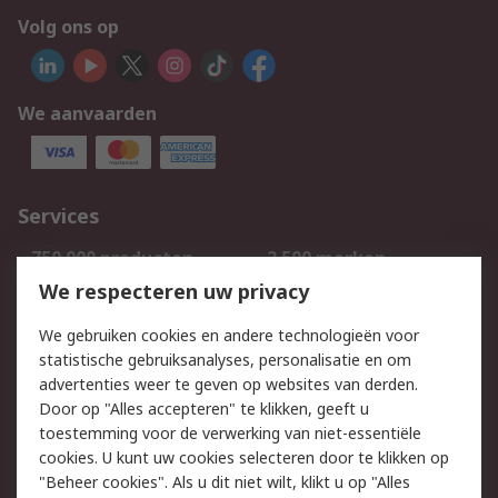
Volg ons op
We aanvaarden
Services
750.000 producten
2.500 merken
Bestellen
Inkoopoplossingen
We respecteren uw privacy
Retouren
Technisch advies
We gebruiken cookies en andere technologieën voor
Track & Trace
statistische gebruiksanalyses, personalisatie en om
advertenties weer te geven op websites van derden.
Wettelijk
Door op "Alles accepteren" te klikken, geeft u
toestemming voor de verwerking van niet-essentiële
Cookiebeleid
Email veiligheid
cookies. U kunt uw cookies selecteren door te klikken op
Privacybeleid
Websitevoorwaarden
"Beheer cookies". Als u dit niet wilt, klikt u op "Alles