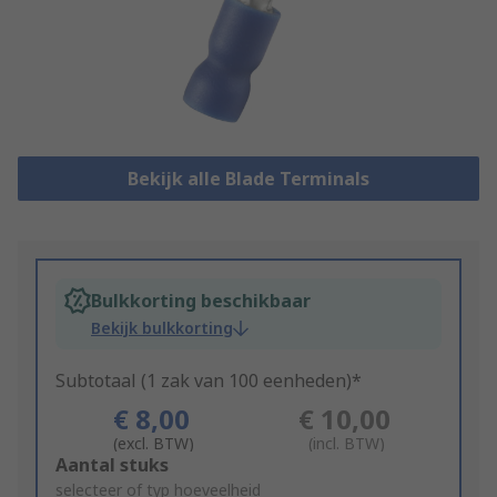
Bekijk alle Blade Terminals
Bulkkorting beschikbaar
Bekijk bulkkorting
Subtotaal (1 zak van 100 eenheden)*
€ 8,00
€ 10,00
(excl. BTW)
(incl. BTW)
Add
Aantal stuks
to
selecteer of typ hoeveelheid