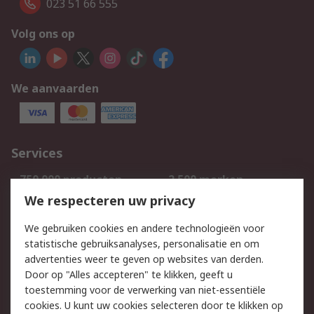
023 51 66 555
Volg ons op
We aanvaarden
Services
750.000 producten
2.500 merken
Bestellen
Inkoopoplossingen
We respecteren uw privacy
Retouren
Technisch advies
We gebruiken cookies en andere technologieën voor
Track & Trace
statistische gebruiksanalyses, personalisatie en om
advertenties weer te geven op websites van derden.
Wettelijk
Door op "Alles accepteren" te klikken, geeft u
toestemming voor de verwerking van niet-essentiële
Cookiebeleid
Email veiligheid
cookies. U kunt uw cookies selecteren door te klikken op