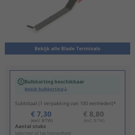
Bekijk alle Blade Terminals
Bulkkorting beschikbaar
Bekijk bulkkorting
Subtotaal (1 verpakking van 100 eenheden)*
€ 7,30
€ 8,80
(excl. BTW)
(incl. BTW)
Add
Aantal stuks
to
selecteer of typ hoeveelheid