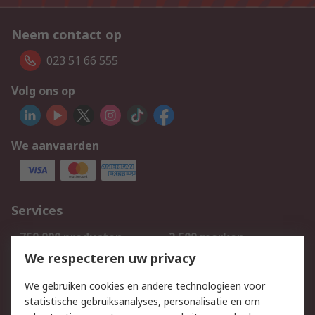
Neem contact op
023 51 66 555
Volg ons op
We aanvaarden
Services
750.000 producten
2.500 merken
Bestellen
Inkoopoplossingen
We respecteren uw privacy
Retouren
Technisch advies
We gebruiken cookies en andere technologieën voor
Track & Trace
statistische gebruiksanalyses, personalisatie en om