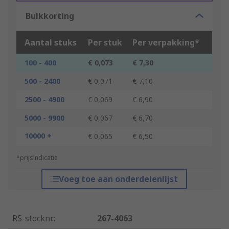
Bulkkorting
Aantal stuks
Per stuk
Per verpakking*
100 - 400
€ 0,073
€ 7,30
500 - 2400
€ 0,071
€ 7,10
2500 - 4900
€ 0,069
€ 6,90
5000 - 9900
€ 0,067
€ 6,70
10000 +
€ 0,065
€ 6,50
*prijsindicatie
Voeg toe aan onderdelenlijst
RS-stocknr.
:
267-4063