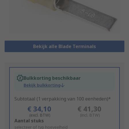
Bekijk alle Blade Terminals
Bulkkorting beschikbaar
Bekijk bulkkorting
Subtotaal (1 verpakking van 100 eenheden)*
€ 34,10
€ 41,30
(excl. BTW)
(incl. BTW)
Add
Aantal stuks
to
selecteer of typ hoeveelheid