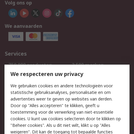
Volg ons op
We aanvaarden
Services
750.000 producten
2.500 merken
Bestellen
Inkoopoplossingen
We respecteren uw privacy
Retouren
Technisch advies
We gebruiken cookies en andere technologieën voor
Track & Trace
statistische gebruiksanalyses, personalisatie en om
advertenties weer te geven op websites van derden.
Wettelijk
Door op "Alles accepteren" te klikken, geeft u
toestemming voor de verwerking van niet-essentiële
Cookiebeleid
Email veiligheid
cookies. U kunt uw cookies selecteren door te klikken op
Privacybeleid
Websitevoorwaarden
"Beheer cookies". Als u dit niet wilt, klikt u op "Alles
weigeren". Dit kan de toegang tot bepaalde functies
Algemene