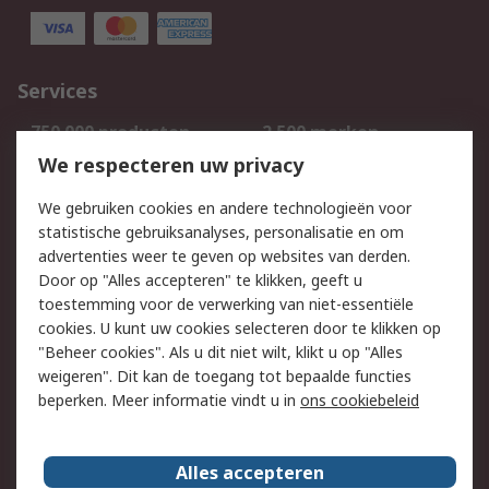
Services
750.000 producten
2.500 merken
Bestellen
Inkoopoplossingen
We respecteren uw privacy
Retouren
Technisch advies
We gebruiken cookies en andere technologieën voor
Track & Trace
statistische gebruiksanalyses, personalisatie en om
advertenties weer te geven op websites van derden.
Wettelijk
Door op "Alles accepteren" te klikken, geeft u
toestemming voor de verwerking van niet-essentiële
Cookiebeleid
Email veiligheid
cookies. U kunt uw cookies selecteren door te klikken op
Privacybeleid
Websitevoorwaarden
"Beheer cookies". Als u dit niet wilt, klikt u op "Alles
weigeren". Dit kan de toegang tot bepaalde functies
Algemene
beperken. Meer informatie vindt u in
ons cookiebeleid
verkoopvoorwaarden
Over RS
Alles accepteren