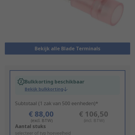
Bekijk alle Blade Terminals
Bulkkorting beschikbaar
Bekijk bulkkorting
Subtotaal (1 zak van 500 eenheden)*
€ 88,00
€ 106,50
(excl. BTW)
(incl. BTW)
Add
Aantal stuks
to
selecteer of typ hoeveelheid