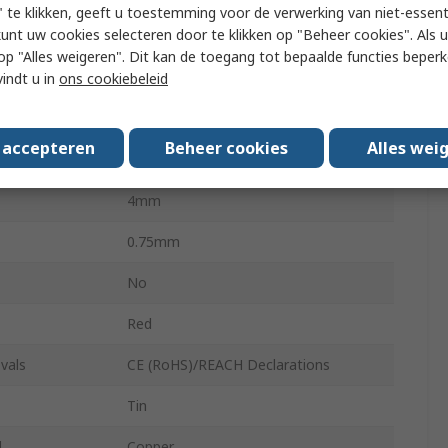
 te klikken, geeft u toestemming voor de verwerking van niet-essent
kunt uw cookies selecteren door te klikken op "Beheer cookies". Als u 
ize AWG
16AWG
 u op "Alles weigeren". Dit kan de toegang tot bepaalde functies beper
Size mm²
1.5mm²
vindt u in
ons cookiebeleid
13mm
s accepteren
Beheer cookies
Alles wei
3mm
4mm
0.75mm
No
Red
vals
CE (RoHS)/REACH Declarations
Tin
l
Copper