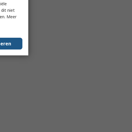
iële
dit niet
ken. Meer
geren