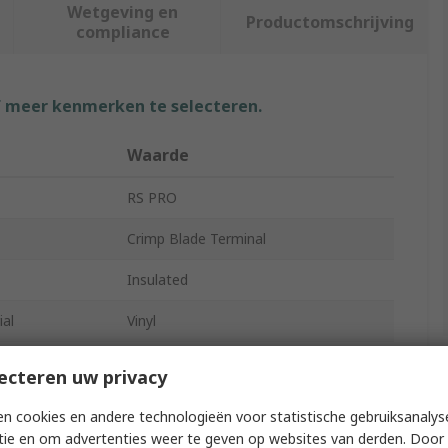
Wetgeving en
Productomschrijving
compliance
f meer kenmerken te selecteren.
Waarde
RS PRO
Crimp Blade Terminal
Insulated
ial
Vinyl
ize mm²
0.5mm²
ecteren uw privacy
ize AWG
22AWG
n cookies en andere technologieën voor statistische gebruiksanalys
tie en om advertenties weer te geven op websites van derden. Door 
23.8mm