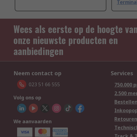
Termina
Wees als eerste op de hoogte va
onze nieuwste producten en
aanbiedingen
Neem contact op
Services
023 51 66 555
750.000 
2.500 me
Volg ons op
Bestelle
Inkoopop
Retoure
We aanvaarden
Technisc
Track & 