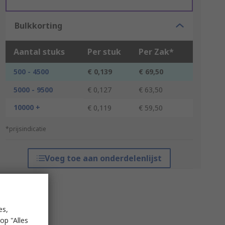
Bulkkorting
Aantal stuks
Per stuk
Per Zak*
500 - 4500
€ 0,139
€ 69,50
5000 - 9500
€ 0,127
€ 63,50
10000 +
€ 0,119
€ 59,50
*prijsindicatie
Voeg toe aan onderdelenlijst
es,
op "Alles