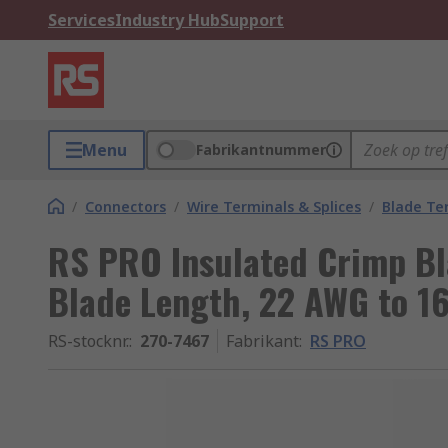
Services
Industry Hub
Support
Menu
Fabrikantnummer
/
Connectors
/
Wire Terminals & Splices
/
Blade Te
RS PRO Insulated Crimp B
Blade Length, 22 AWG to 1
RS-stocknr.
:
270-7467
Fabrikant
:
RS PRO