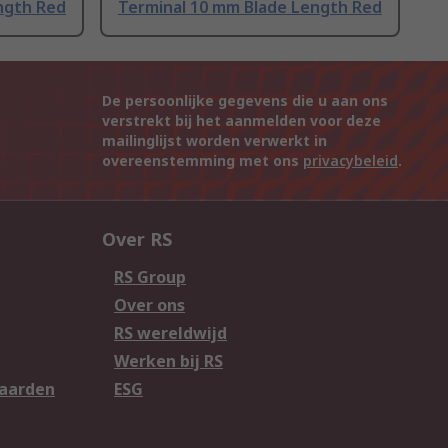
ngth Red
Terminal 10 mm Blade Length Red
De persoonlijke gegevens die u aan ons
verstrekt bij het aanmelden voor deze
mailinglijst worden verwerkt in
overeenstemming met ons
privacybeleid
.
Over RS
RS Group
Over ons
RS wereldwijd
Werken bij RS
aarden
ESG