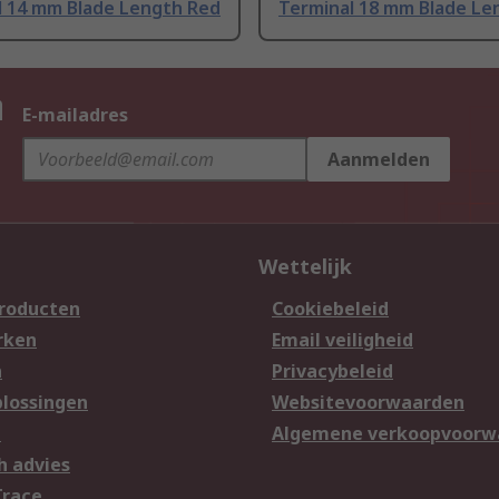
l 14 mm Blade Length Red
Terminal 18 mm Blade Le
n
E-mailadres
Aanmelden
Wettelijk
producten
Cookiebeleid
rken
Email veiligheid
n
Privacybeleid
lossingen
Websitevoorwaarden
n
Algemene verkoopvoorw
h advies
Trace