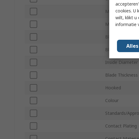
accepteren"
cookies. U 
Maximum Wire S
wilt, klikt
Maximum Wire 
informatie 
Blade Length
Alle
Blade Width
Inside Diameter
Blade Thickness
Hooked
Colour
Standards/Appro
Contact Plating
Contact Materia