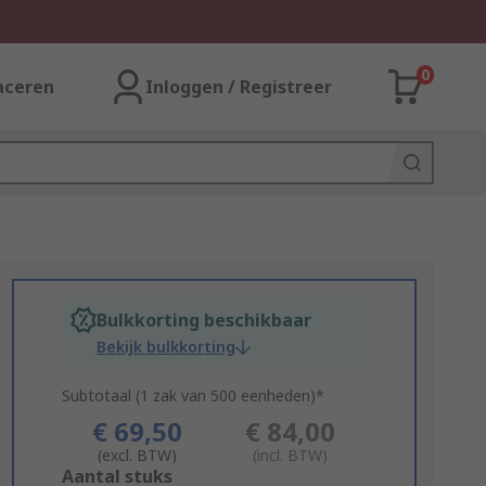
0
aceren
Inloggen / Registreer
Bulkkorting beschikbaar
Bekijk bulkkorting
Subtotaal (1 zak van 500 eenheden)*
€ 69,50
€ 84,00
(excl. BTW)
(incl. BTW)
Add
Aantal stuks