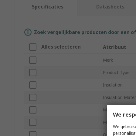
Specificaties
Datasheets
Zoek vergelijkbare producten door een o
Alles selecteren
Attribuut
Merk
Product Type
Insulation
Insulation Mater
Minimum Wire S
We resp
Minimum Wire S
We gebruike
personalisa
Overall Length