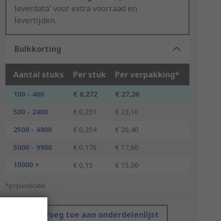
leverdata' voor extra voorraad en
levertijden.
Bulkkorting
Aantal stuks
Per stuk
Per verpakking*
100 - 400
€ 0,272
€ 27,20
500 - 2400
€ 0,231
€ 23,10
2500 - 4900
€ 0,204
€ 20,40
5000 - 9900
€ 0,176
€ 17,60
10000 +
€ 0,15
€ 15,00
*prijsindicatie
Voeg toe aan onderdelenlijst