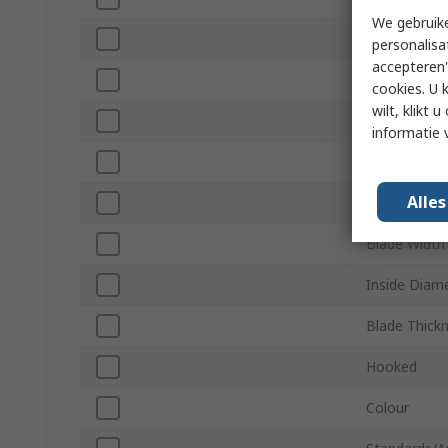
We gebruike
Minimum Wi
personalisa
accepteren"
Maximum Wi
cookies. U 
wilt, klikt
Maximum Wi
informatie 
Overall Leng
Alle
Blade Lengt
Blade Width
Inside Diam
Blade Thick
Hooked
Colour