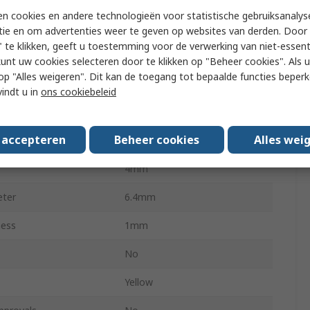
n cookies en andere technologieën voor statistische gebruiksanalys
re Size mm²
4mm²
tie en om advertenties weer te geven op websites van derden. Door 
 te klikken, geeft u toestemming voor de verwerking van niet-essent
re Size mm²
6mm²
kunt uw cookies selecteren door te klikken op "Beheer cookies". Als u 
 u op "Alles weigeren". Dit kan de toegang tot bepaalde functies beper
re Size AWG
10AWG
vindt u in
ons cookiebeleid
th
27mm
s accepteren
Beheer cookies
Alles wei
h
14mm
4mm
eter
6.4mm
ness
1mm
No
Yellow