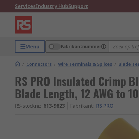
Services
Industry Hub
Support
Menu
Fabrikantnummer
/
Connectors
/
Wire Terminals & Splices
/
Blade Te
RS PRO Insulated Crimp B
Blade Length, 12 AWG to 10
RS-stocknr.
:
613-9823
Fabrikant
:
RS PRO