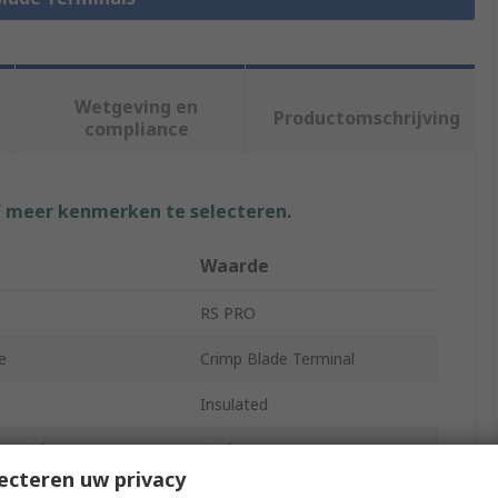
Wetgeving en
Productomschrijving
compliance
f meer kenmerken te selecteren.
Waarde
RS PRO
e
Crimp Blade Terminal
Insulated
aterial
Vinyl
ecteren uw privacy
re Size AWG
12AWG