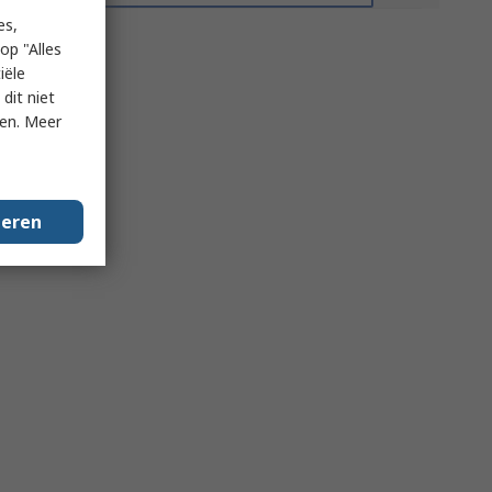
es,
op "Alles
iële
dit niet
ken. Meer
geren