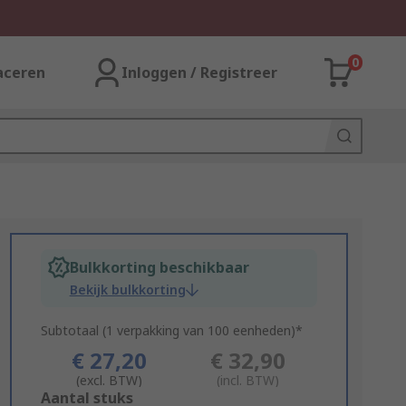
0
aceren
Inloggen / Registreer
Bulkkorting beschikbaar
Bekijk bulkkorting
Subtotaal (1 verpakking van 100 eenheden)*
€ 27,20
€ 32,90
(excl. BTW)
(incl. BTW)
Add
Aantal stuks