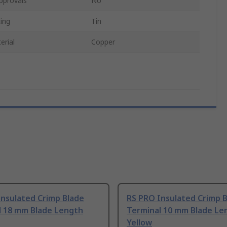
pprovals
No
ing
Tin
erial
Copper
Insulated Crimp Blade
RS PRO Insulated Crimp 
l 18 mm Blade Length
Terminal 10 mm Blade Le
Yellow