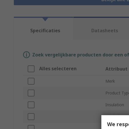
Specificaties
Datasheets
Zoek vergelijkbare producten door een o
Alles selecteren
Attribuut
Merk
Product Typ
Insulation
Insulation M
We resp
Minimum Wi