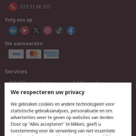
023 51 66 555
Volg ons op
We aanvaarden
Services
750.000 producten
2.500 merken
Bestellen
Inkoopoplossingen
We respecteren uw privacy
Retouren
Technisch advies
We gebruiken cookies en andere technologieën voor
Track & Trace
statistische gebruiksanalyses, personalisatie en om
advertenties weer te geven op websites van derden.
Wettelijk
Door op "Alles accepteren" te klikken, geeft u
toestemming voor de verwerking van niet-essentiële
Cookiebeleid
Email veiligheid