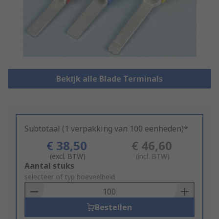
Bekijk alle Blade Terminals
Subtotaal (1 verpakking van 100 eenheden)*
€ 38,50
€ 46,60
(excl. BTW)
(incl. BTW)
Add
Aantal stuks
to
selecteer of typ hoeveelheid
Basket
Bestellen