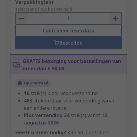
Add
Verpakking(en)
to
selecteer of typ hoeveelheid
Basket
Controleer leverdata
Bestellen
GRATIS bezorging voor bestellingen van
meer dan € 90,00
Op voorraad
16
stuk(s) klaar voor verzending
483
stuk(s) klaar voor verzending vanaf
een andere locatie
Plus verzending
34
stuk(s) vanaf
13
augustus 2026
Heeft u meer nodig?
Klik op 'Controleer