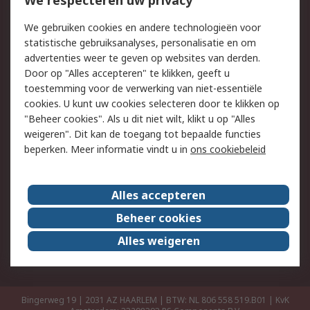
We respecteren uw privacy
Retouren
Technisch advies
We gebruiken cookies en andere technologieën voor
Track & Trace
statistische gebruiksanalyses, personalisatie en om
advertenties weer te geven op websites van derden.
Wettelijk
Door op "Alles accepteren" te klikken, geeft u
toestemming voor de verwerking van niet-essentiële
Cookiebeleid
Email veiligheid
cookies. U kunt uw cookies selecteren door te klikken op
Privacybeleid
Websitevoorwaarden
"Beheer cookies". Als u dit niet wilt, klikt u op "Alles
weigeren". Dit kan de toegang tot bepaalde functies
Algemene
beperken. Meer informatie vindt u in
ons cookiebeleid
verkoopvoorwaarden
Over RS
Alles accepteren
RS Group
Over ons
Beheer cookies
RS wereldwijd
Werken bij RS
Alles weigeren
ESG
Bingerweg 19 | 2031 AZ HAARLEM | BTW: NL 806 558 519.B01 | KvK