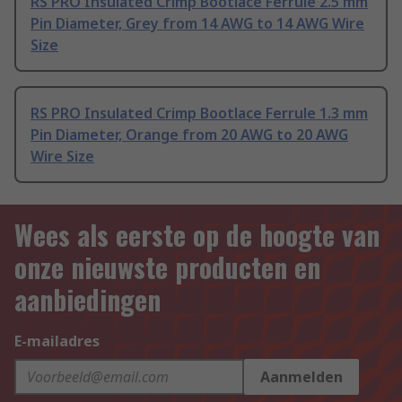
RS PRO Insulated Crimp Bootlace Ferrule 2.5 mm
Pin Diameter, Grey from 14 AWG to 14 AWG Wire
Size
RS PRO Insulated Crimp Bootlace Ferrule 1.3 mm
Pin Diameter, Orange from 20 AWG to 20 AWG
Wire Size
Wees als eerste op de hoogte van
onze nieuwste producten en
aanbiedingen
E-mailadres
Aanmelden