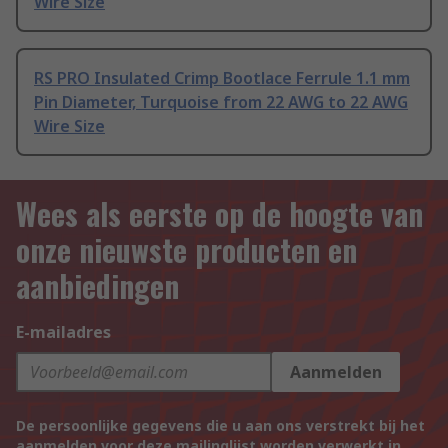
Wire Size
RS PRO Insulated Crimp Bootlace Ferrule 1.1 mm
Pin Diameter, Turquoise from 22 AWG to 22 AWG
Wire Size
Wees als eerste op de hoogte van
onze nieuwste producten en
aanbiedingen
E-mailadres
Aanmelden
De persoonlijke gegevens die u aan ons verstrekt bij het
aanmelden voor deze mailinglijst worden verwerkt in