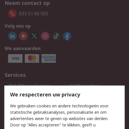
Neem contact op
023 51 66 555
Volg ons op
We aanvaarden
Services
750.000 producten
2.500 merken
Bestellen
Inkoopoplossingen
We respecteren uw privacy
Retouren
Technisch advies
We gebruiken cookies en andere technologieën voor
Track & Trace
statistische gebruiksanalyses, personalisatie en om
advertenties weer te geven op websites van derden.
Wettelijk
Door op "Alles accepteren" te klikken, geeft u