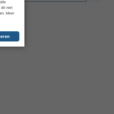
iële
dit niet
ken. Meer
geren