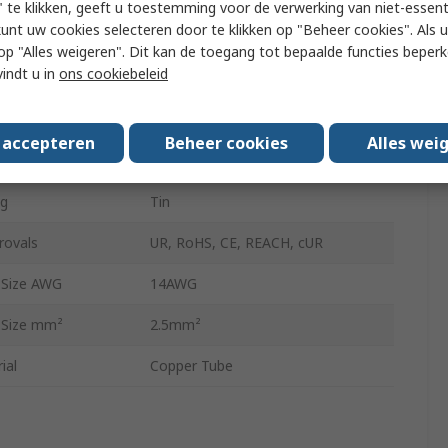
 te klikken, geeft u toestemming voor de verwerking van niet-essent
kunt uw cookies selecteren door te klikken op "Beheer cookies". Als u 
Uninsulated
 u op "Alles weigeren". Dit kan de toegang tot bepaalde functies beper
vindt u in
ons cookiebeleid
 Size AWG
14AWG
 Size mm²
2.5mm²
s accepteren
Beheer cookies
Alles wei
7mm
ng
Tin
rovals
UR, RoHS, CE, REACH, cUR
 Size AWG
14AWG
 Size mm²
2.5mm²
ial
Copper Tube