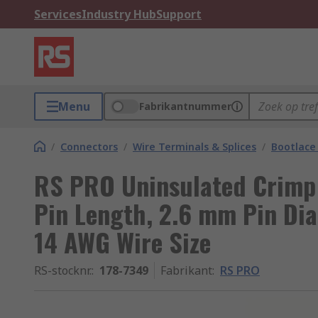
Services
Industry Hub
Support
Menu
Fabrikantnummer
/
Connectors
/
Wire Terminals & Splices
/
Bootlace 
RS PRO Uninsulated Crimp 
Pin Length, 2.6 mm Pin Di
14 AWG Wire Size
RS-stocknr.
:
178-7349
Fabrikant
:
RS PRO