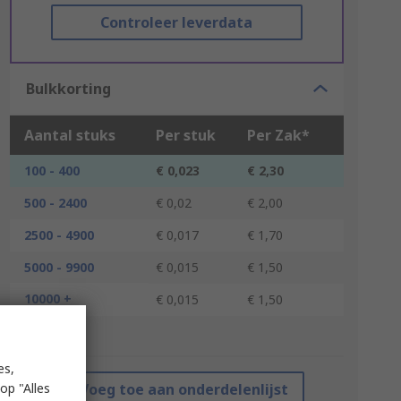
Controleer leverdata
Bulkkorting
Aantal stuks
Per stuk
Per Zak*
100 - 400
€ 0,023
€ 2,30
500 - 2400
€ 0,02
€ 2,00
2500 - 4900
€ 0,017
€ 1,70
5000 - 9900
€ 0,015
€ 1,50
10000 +
€ 0,015
€ 1,50
*prijsindicatie
es,
op "Alles
Voeg toe aan onderdelenlijst