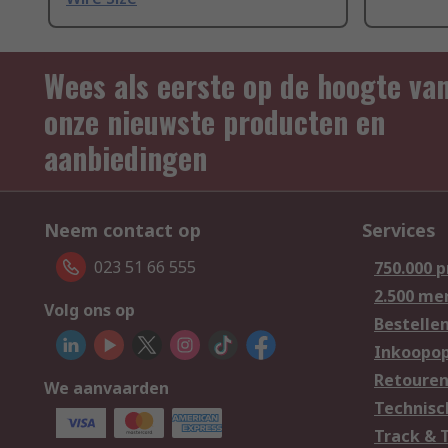
Wees als eerste op de hoogte va
onze nieuwste producten en
aanbiedingen
Neem contact op
Services
023 51 66 555
750.000 
2.500 me
Volg ons op
Bestelle
Inkoopop
Retoure
We aanvaarden
Technisc
Track & 