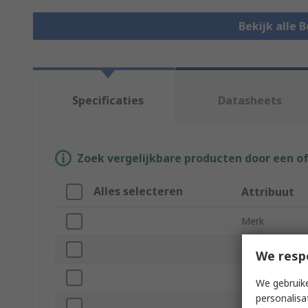
Bekijk alle 
Specificaties
Datasheets
Zoek vergelijkbare producten door een o
Alles selecteren
Attribuut
Merk
Product Type
We resp
Pin Diameter
We gebruike
personalisa
Pin Length