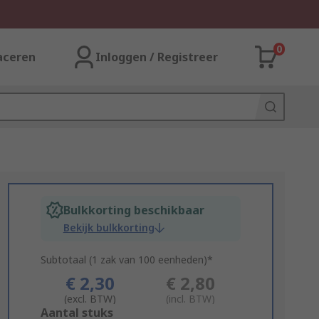
0
aceren
Inloggen / Registreer
Bulkkorting beschikbaar
Bekijk bulkkorting
Subtotaal (1 zak van 100 eenheden)*
€ 2,30
€ 2,80
(excl. BTW)
(incl. BTW)
Add
Aantal stuks