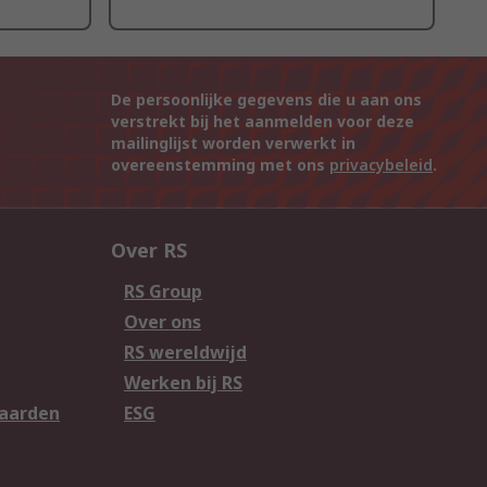
De persoonlijke gegevens die u aan ons
verstrekt bij het aanmelden voor deze
mailinglijst worden verwerkt in
overeenstemming met ons
privacybeleid
.
Over RS
RS Group
Over ons
RS wereldwijd
Werken bij RS
aarden
ESG