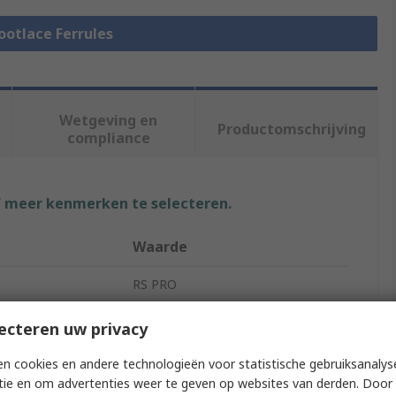
Bootlace Ferrules
Wetgeving en
Productomschrijving
compliance
f meer kenmerken te selecteren.
Waarde
RS PRO
Crimp Bootlace Ferrule
ecteren uw privacy
2.6mm
n cookies en andere technologieën voor statistische gebruiksanalys
tie en om advertenties weer te geven op websites van derden. Door 
7mm