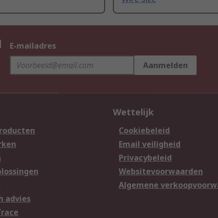
n
E-mailadres
Aanmelden
Wettelijk
producten
Cookiebeleid
rken
Email veiligheid
n
Privacybeleid
lossingen
Websitevoorwaarden
n
Algemene verkoopvoorw
h advies
Trace