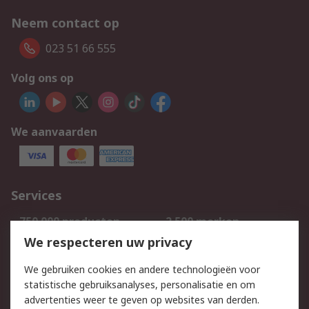
Neem contact op
023 51 66 555
Volg ons op
We aanvaarden
Services
750.000 producten
2.500 merken
Bestellen
Inkoopoplossingen
We respecteren uw privacy
Retouren
Technisch advies
We gebruiken cookies en andere technologieën voor
Track & Trace
statistische gebruiksanalyses, personalisatie en om
advertenties weer te geven op websites van derden.