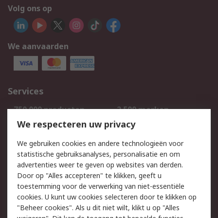
Volg ons op
We aanvaarden
Services
750.000 producten
2.500 merken
Bestellen
Inkoopoplossingen
We respecteren uw privacy
Retouren
Technisch advies
We gebruiken cookies en andere technologieën voor
Track & Trace
statistische gebruiksanalyses, personalisatie en om
advertenties weer te geven op websites van derden.
Wettelijk
Door op "Alles accepteren" te klikken, geeft u
toestemming voor de verwerking van niet-essentiële
Cookiebeleid
Email veiligheid
cookies. U kunt uw cookies selecteren door te klikken op
Privacybeleid
Websitevoorwaarden
"Beheer cookies". Als u dit niet wilt, klikt u op "Alles